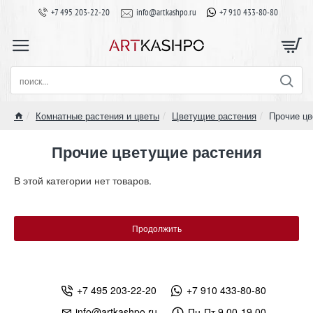
+7 495 203-22-20
info@artkashpo.ru
+7 910 433-80-80
поиск...
Комнатные растения и цветы
Цветущие растения
Прочие ц
home
Прочие цветущие растения
В этой категории нет товаров.
Продолжить
+7 495 203-22-20
+7 910 433-80-80
info@artkashpo.ru
Пн-Пт 9.00-19.00