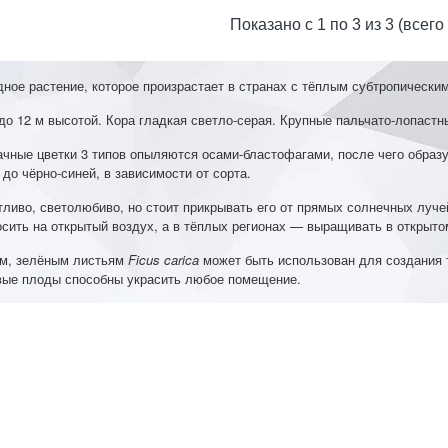
Показано с 1 по 3 из 3 (всего
ное растение, которое произрастает в странах с тёплым субтропически
до 12 м высотой. Кора гладкая светло-серая. Крупные пальчато-лопаст
ачные цветки 3 типов опыляются осами-бластофагами, после чего образ
 до чёрно-синей, в зависимости от сорта.
тливо, светолюбиво, но стоит прикрывать его от прямых солнечных луч
сить на открытый воздух, а в тёплых регионах — выращивать в открытом
ым, зелёным листьям
Ficus carica
может быть использован для создания 
ивые плоды способны украсить любое помещение.