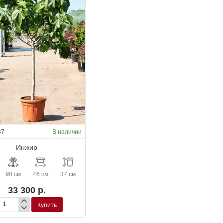
37
В наличии
Инжир
90 см
46 см
37 см
33 300 р.
Купить
жир