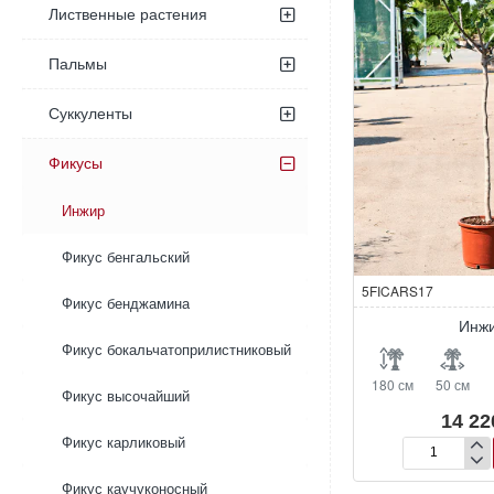
Лиственные растения
Пальмы
Суккуленты
Фикусы
Инжир
Фикус бенгальский
5FICARS17
Фикус бенджамина
Инж
Фикус бокальчатоприлистниковый
180 см
50 см
Фикус высочайший
14 22
Фикус карликовый
Инжир
Фикус каучуконосный