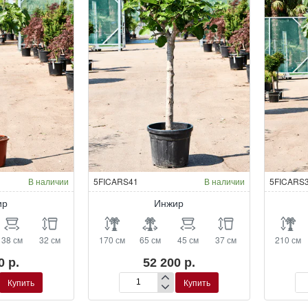
В наличии
5FICARS41
В наличии
5FICARS
ир
Инжир
38 см
32 см
170 см
65 см
45 см
37 см
210 см
0 р.
52 200 р.
Купить
Купить
Инжир
Ин