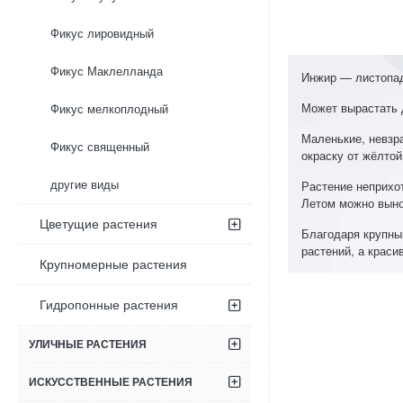
Фикус лировидный
Фикус Маклелланда
Инжир — листопад
Может вырастать 
Фикус мелкоплодный
Маленькие, невзр
Фикус священный
окраску от жёлтой
Растение неприхо
другие виды
Летом можно выно
Цветущие растения
Благодаря крупн
растений, а крас
Крупномерные растения
Гидропонные растения
УЛИЧНЫЕ РАСТЕНИЯ
ИСКУССТВЕННЫЕ РАСТЕНИЯ