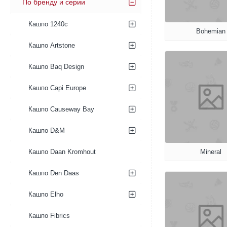
По бренду и серии
Кашпо 1240c
Bohemian
Кашпо Artstone
Кашпо Baq Design
Кашпо Capi Europe
Кашпо Causeway Bay
Кашпо D&M
Mineral
Кашпо Daan Kromhout
Кашпо Den Daas
Кашпо Elho
Кашпо Fibrics