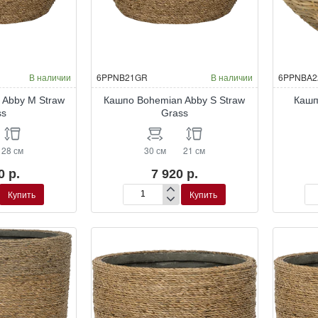
В наличии
6PPNB21GR
В наличии
6PPNBA2
 Abby M Straw
Кашпо Bohemian Abby S Straw
Кашп
ss
Grass
28 см
30 см
21 см
0 р.
7 920 р.
Купить
Купить
Кашпо
Ка
Bohemian
Bo
Abby
Ant
S
S
Straw
Ba
Grass