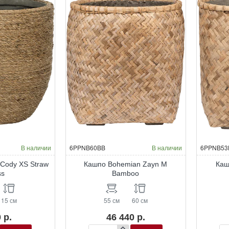
Grass
Gr
В наличии
6PPNB60BB
В наличии
6PPNB53
Cody XS Straw
Кашпо Bohemian Zayn M
Каш
ss
Bamboo
15 см
55 см
60 см
 р.
46 440 р.