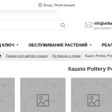
Вход | Регистрация
info@artka
для писем и
Д КЛЮЧ
ОБСЛУЖИВАНИЕ РАСТЕНИЙ
РЕА
Горшки для цветов и кашпо
По бренду и серии
Кашпо Pottery Po
home
Кашпо Pottery P