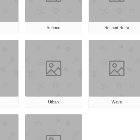
Refined
Refined Retro
Urban
Wave