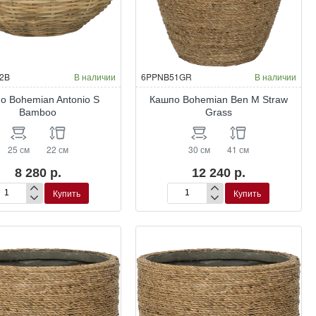
2B
В наличии
6PPNB51GR
В наличии
о Bohemian Antonio S
Кашпо Bohemian Ben M Straw
Bamboo
Grass
25 см
22 см
30 см
41 см
8 280 р.
12 240 р.
Купить
Купить
шпо
Кашпо
hemian
Bohemian
onio
Ben
M
mboo
Straw
Grass