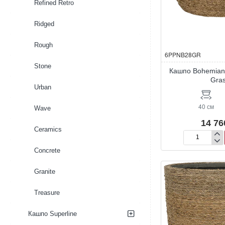
Refined Retro
Ridged
Rough
6PPNB28GR
Stone
Кашпо Bohemian
Gra
Urban
40 см
Wave
14 76
Ceramics
Кашпо
Concrete
Bohemian
Abby
M
Granite
Straw
Grass
Treasure
Кашпо Superline