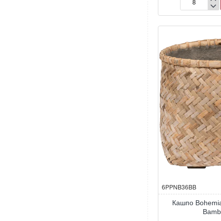
Кашпо
Bohemian
Cody
XS
Straw
Grass
6PPNB36BB
Кашпо Bohemi
Bamb