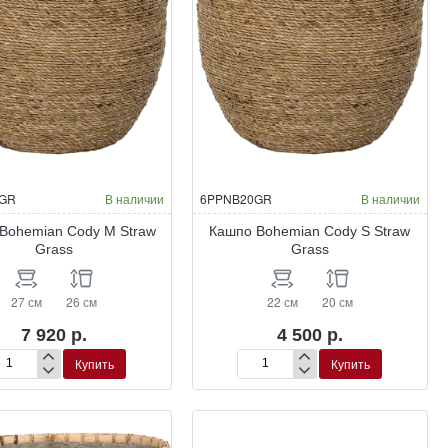
GR
В наличии
6PPNB20GR
В наличии
Bohemian Cody M Straw
Кашпо Bohemian Cody S Straw
Grass
Grass
27 см
26 см
22 см
20 см
7 920 р.
4 500 р.
Купить
Купить
шпо
Кашпо
hemian
Bohemian
dy
Cody
S
raw
Straw