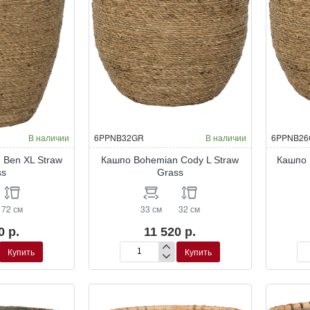
В наличии
6PPNB32GR
В наличии
6PPNB26
 Ben XL Straw
Кашпо Bohemian Cody L Straw
Кашпо 
ss
Grass
72 см
33 см
32 см
0 р.
11 520 р.
Купить
Купить
Кашпо
Ка
Bohemian
Bo
Cody
Co
L
M
Straw
St