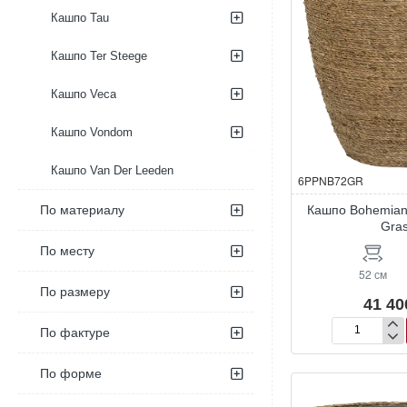
Кашпо Tau
Кашпо Ter Steege
Кашпо Veca
Кашпо Vondom
Кашпо Van Der Leeden
6PPNB72GR
Кашпо Bohemian
По материалу
Gra
По месту
52 см
По размеру
41 40
По фактуре
Кашпо
Bohemian
Ben
По форме
XL
Straw