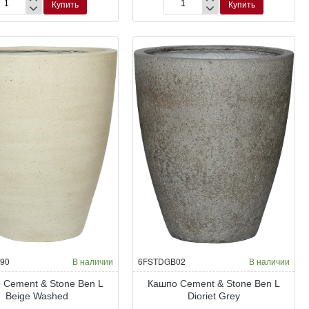
Купить
Купить
шпо
Кашпо
hemian
Bohemian
yn
Zayn
XS
mboo
Bamboo
НОВИНКА
90
В наличии
6FSTDGB02
В наличии
 Cement & Stone Ben L
Кашпо Cement & Stone Ben L
Beige Washed
Dioriet Grey