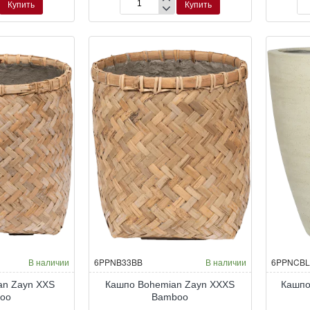
Купить
Купить
Кашпо
Ка
Bohemian
Bo
Zayn
Za
M
S
Bamboo
Ba
В наличии
6PPNB33BB
В наличии
6PPNCBL
an Zayn XXS
Кашпо Bohemian Zayn XXXS
Кашпо
oo
Bamboo