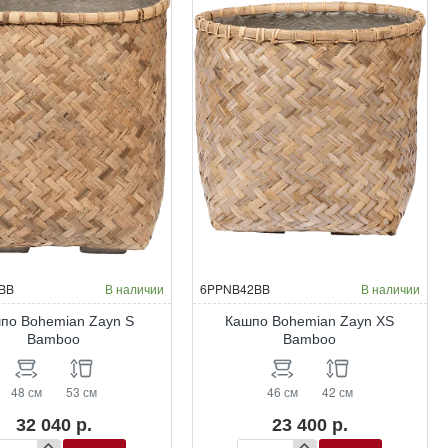
ass
Grass
BB
В наличии
6PPNB42BB
В наличии
по Bohemian Zayn S
Кашпо Bohemian Zayn XS
Bamboo
Bamboo
48 см
53 см
46 см
42 см
32 040 р.
23 400 р.