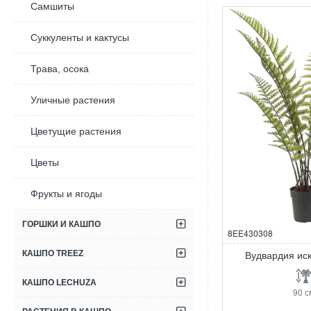
Самшиты
Суккуленты и кактусы
Трава, осока
Уличные растения
Цветущие растения
Цветы
Фрукты и ягоды
ГОРШКИ И КАШПО
8EE430308
КАШПО TREEZ
Вудвардия ис
КАШПО LECHUZA
90 с