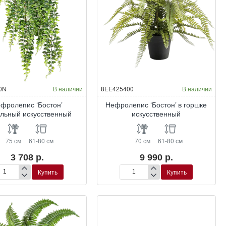
0N
В наличии
8EE425400
В наличии
фролепис ‘Бостон’
Нефролепис ‘Бостон’ в горшке
льный искусственный
искусственный
75 см
61-80 см
70 см
61-80 см
3 708 р.
9 990 р.
Купить
Купить
фролепис
Нефролепис
стон’
‘Бостон’
пельный
в
кусственный
горшке
искусственный