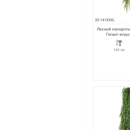
20.1412XXL
Лесной папорот
Гигант иску
140 см