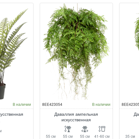
В наличии
8EE423054
В наличии
8EE4230
кусственная
Даваллия ампельная
Да
искусственная
м
55 см
55 см
55 см
41-60 см
35 см