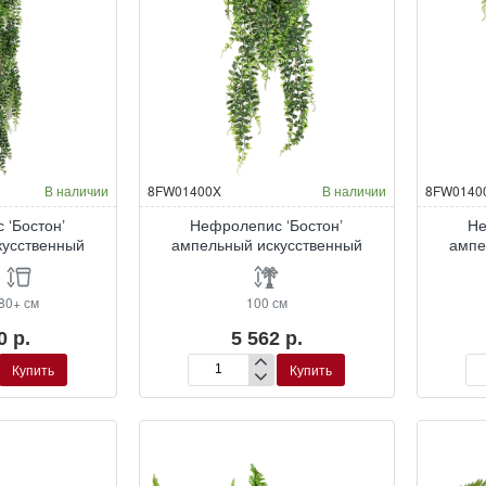
В наличии
8FW01400X
В наличии
8FW0140
 ‘Бостон’
Нефролепис ‘Бостон’
Не
кусственный
ампельный искусственный
ампе
80+ см
100 см
0 р.
5 562 р.
Купить
Купить
Нефролепис
Не
‘Бостон’
‘Бо
ампельный
ам
й
искусственный
ис