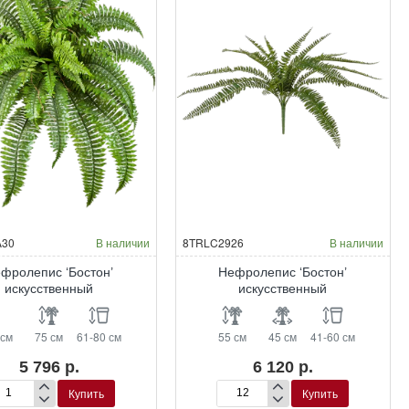
30
В наличии
8TRLC2926
В наличии
фролепис ‘Бостон’
Нефролепис ‘Бостон’
искусственный
искусственный
 см
75 см
61-80 см
55 см
45 см
41-60 см
5 796 р.
6 120 р.
Купить
Купить
фролепис
Нефролепис