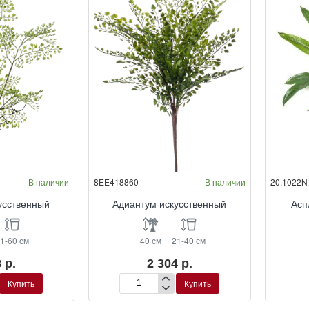
В наличии
8EE418860
В наличии
20.1022N
усственный
Адиантум искусственный
Асп
1-60 см
40 см
21-40 см
 р.
2 304 р.
Купить
Купить
Адиантум
й
искусственный