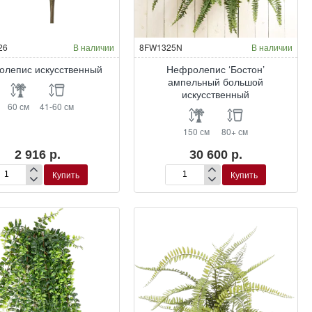
26
В наличии
8FW1325N
В наличии
лепис искусственный
Нефролепис ‘Бостон’
ампельный большой
искусственный
60 см
41-60 см
150 см
80+ см
2 916 р.
30 600 р.
Купить
Купить
фролепис
Нефролепис
кусственный
‘Бостон’
ампельный
большой
искусственный