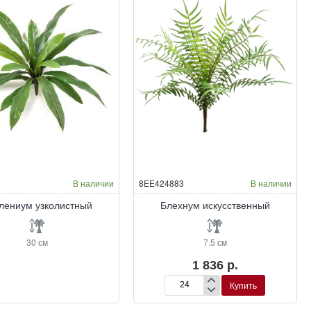
В наличии
8EE424883
В наличии
лениум узколистный
Блехнум искусственный
30 см
7.5 см
1 836 р.
Купить
Блехнум
искусственный