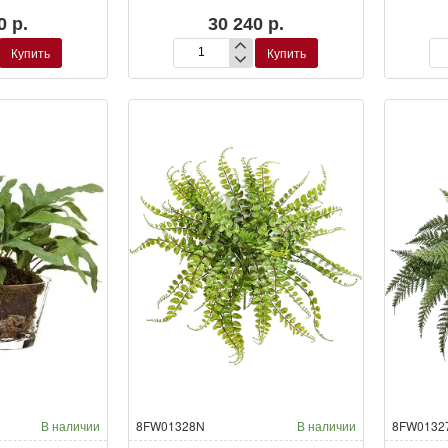
0 р.
30 240 р.
Купить
Купить
Даваллия
Да
я
ампельная
ам
искусственная
ис
В наличии
8FW01328N
В наличии
8FW0132