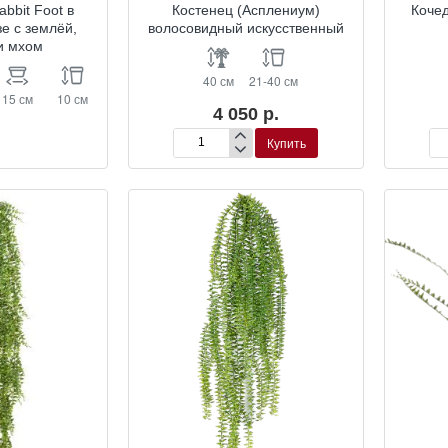
bbit Foot в
Костенец (Асплениум)
Коче
зе с землёй,
волосовидный искусственный
и мхом
40 см
21-40 см
15 см
10 см
4 050 р.
Купить
Костенец
Ко
(Асплениум)
ис
волосовидный
искусственный