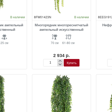
В наличии
8FW01423N
В наличии
8EEG191
ник ампельный
Многорядник многореснитчатый
Нефро
сственный
ампельный искусственный
25 см
70 см
61-80 см
2 934 р.
Купить
Многорядник
Не
многореснитчатый
ис
ампельный
искусственный