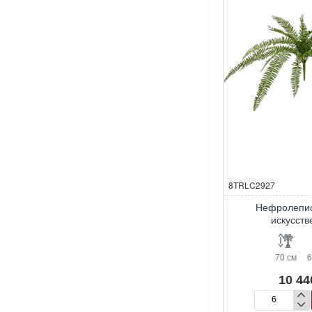
8TRLC2927
Нефролепис
искусст
70 см
6
10 44
Нефролепис