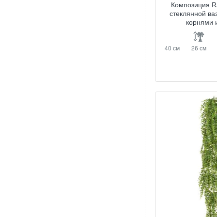
Композиция Ra
стеклянной ва
корнями 
40 см
26 см