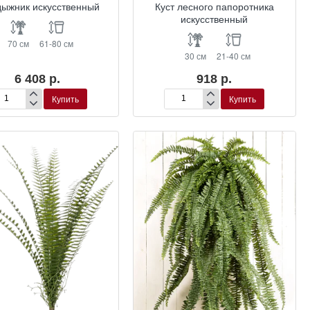
дыжник искусственный
Куст лесного папоротника
искусственный
70 см
61-80 см
30 см
21-40 см
6 408 р.
918 р.
Купить
Купить
чедыжник
Куст
кусственный
лесного
папоротника
искусственный