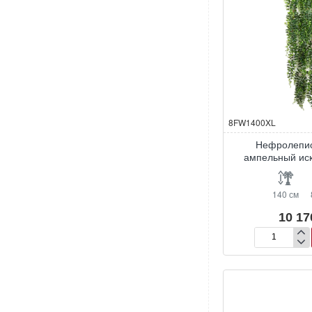
8FW1400XL
Нефролепис
ампельный ис
140 см
10 17
Нефролепис
‘Бостон’
ампельный
искусственны