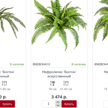
В наличии
8NEBOHA10
В наличии
8NEBOHA
 ‘Бостон’
Нефролепис ‘Бостон’
Не
венный
искусственный
1-80 см
50 см
41-60 см
75
0 р.
3 474 р.
Купить
Купить
Нефролепис
Не