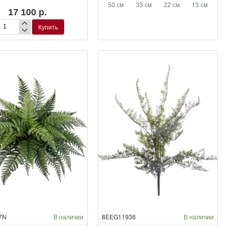
50 см
33 см
22 см
13 см
17 100 р.
Купить
валлия
пельная
кусственная
7N
В наличии
8EEG11936
В наличии