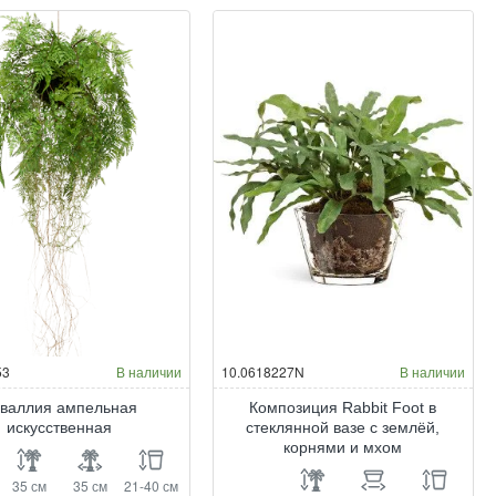
53
В наличии
10.0618227N
В наличии
валлия ампельная
Композиция Rabbit Foot в
искусственная
стеклянной вазе с землёй,
корнями и мхом
35 см
35 см
21-40 см