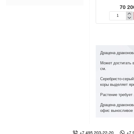
70 20
Драцена
драконовая
‘Компакт’
Драцена драконова
Может достигать в
см.
Серебристо-серый 
коры выделяет ярк
Растение требует 
Драцена драконов
офис выносливое р
+7 495 203-22-20
+7 