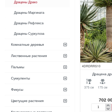
Драцены Драко
Драцены Маргината
Драцены Рефлекса
Драцены Суркулоза
Комнатные деревья
Лиственные растения
4DRDRRS10
Пальмы
Драцена др
Суккуленты
375 см
175 см
Фикусы
702 00
Цветущие растения
Драцена