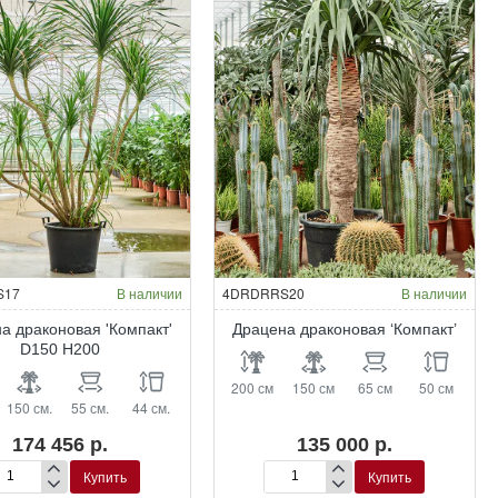
S17
В наличии
4DRDRRS20
В наличии
а драконовая 'Компакт'
Драцена драконовая ‘Компакт’
D150 H200
200 см
150 см
65 см
50 см
150 см.
55 см.
44 см.
174 456 р.
135 000 р.
Купить
Купить
ацена
Драцена