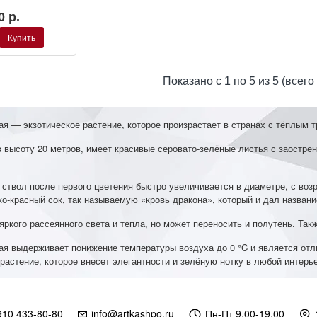
0 р.
Купить
Показано с 1 по 5 из 5 (всего
я — экзотическое растение, которое произрастает в странах с тёплым 
 высоту 20 метров, имеет красивые серовато-зелёные листья с заостре
ствол после первого цветения быстро увеличивается в диаметре, с воз
о-красный сок, так называемую «кровь дракона», который и дал названи
яркого рассеянного света и тепла, но может переносить и полутень. Та
ая выдерживает понижение температуры воздуха до 0 °C и является отл
астение, которое внесет элегантности и зелёную нотку в любой интерье
910 433-80-80
info@artkashpo.ru
Пн-Пт 9.00-19.00