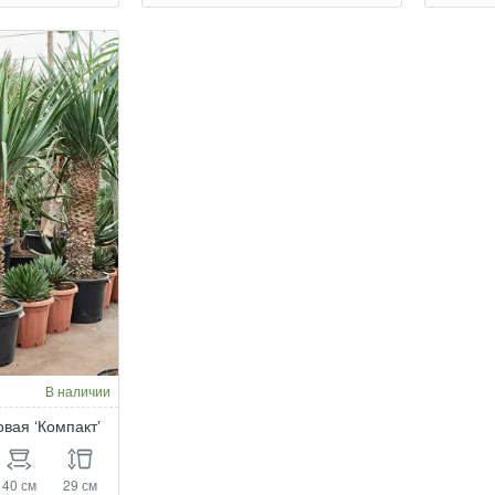
драконовая
др
'Компакт'
'Ко
D150
D1
H190
H2
В наличии
вая ‘Компакт’
40 см
29 см