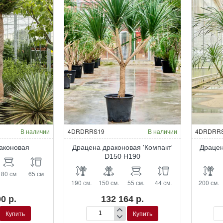
В наличии
4DRDRRS19
В наличии
4DRDRR
аконовая
Драцена драконовая 'Компакт'
Драцен
D150 H190
80 см
65 см
190 см.
150 см.
55 см.
44 см.
200 см.
0 р.
132 164 р.
Купить
Купить
Драцена
Др