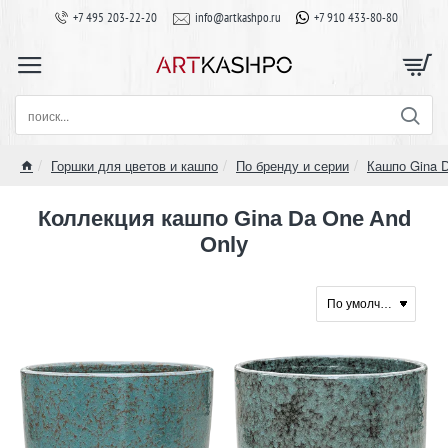
+7 495 203-22-20
info@artkashpo.ru
+7 910 433-80-80
поиск...
Горшки для цветов и кашпо
По бренду и серии
Кашпо Gina 
home
Коллекция кашпо Gina Da One And
Only