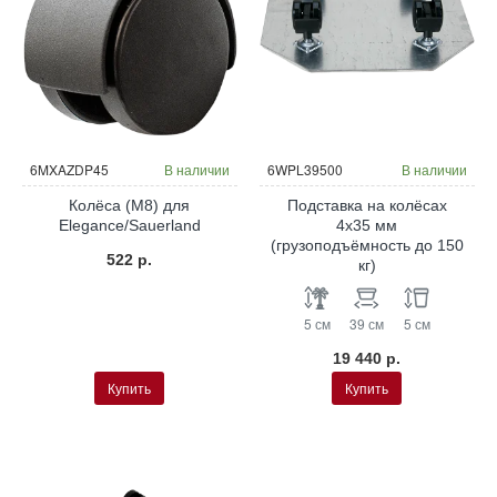
6MXAZDP45
В наличии
6WPL39500
В наличии
Колёса (M8) для
Подставка на колёсах
Elegance/Sauerland
4x35 мм
(грузоподъёмность до 150
522 р.
кг)
5 см
39 см
5 см
19 440 р.
Купить
Купить