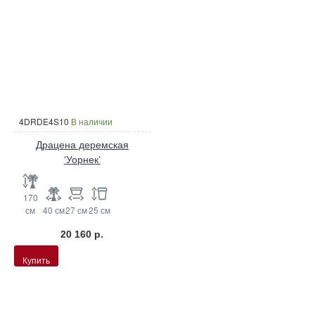
4DRDE4S10
В наличии
Драцена деремская
‘Уорнек’
170
см
40 см
27 см
25 см
20 160 р.
Купить