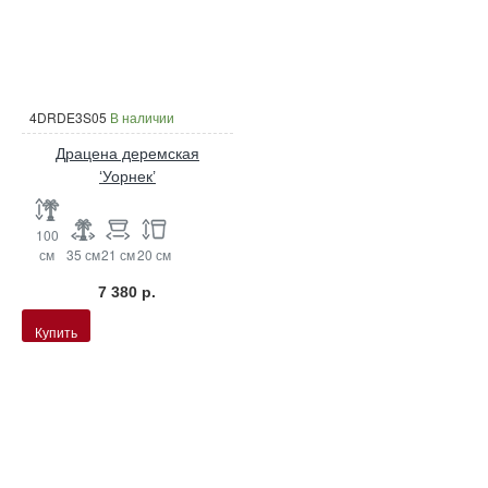
4DRDE3S05
В наличии
Драцена деремская
‘Уорнек’
100
см
35 см
21 см
20 см
7 380 р.
Купить