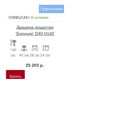
Гидропоника
1DRBUCA51
В наличии
Драцена душистая
'Бурунди' D40 H140
140
см.
40 см.
28 см.
24 см.
25 203 р.
Купить