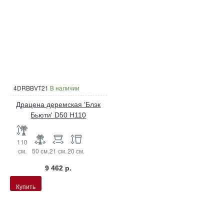
4DRBBVT21
В наличии
Драцена деремская 'Блэк
Бьюти' D50 H110
110
см.
50 см.
21 см.
20 см.
9 462 р.
Купить