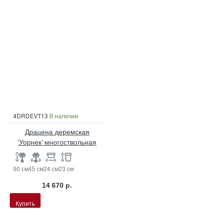
4DRDEVT13
В наличии
Драцена деремская
‘Уорнек’ многоствольная
90 см
45 см
24 см
23 см
14 670 р.
Купить