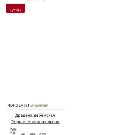
Купить
4DRDEVT31
В наличии
Драцена деремская
‘Уорнек’ многоствольная