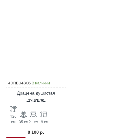
4DRBU4SO5
В наличии
Драцена душистая
‘Бурунди’
120
см
35 см
21 см
19 см
8 100 р.