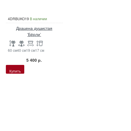
4DRBUKO19
В наличии
Драцена душистая
‘Бёрли’
60 см
40 см
19 см
17 см
5 400 р.
Купить