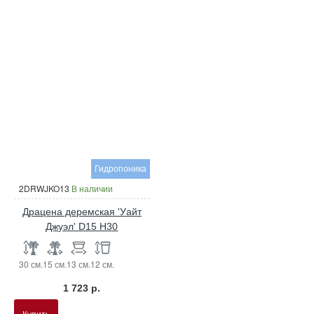
Гидропоника
2DRWJKO13
В наличии
Драцена деремская 'Уайт
Джуэл' D15 H30
30 см.
15 см.
13 см.
12 см.
1 723 р.
Купить