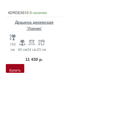
4DRDE3S10
В наличии
Драцена деремская
‘Уорнек’
150
см
40 см
24 см
23 см
11 430 р.
Купить