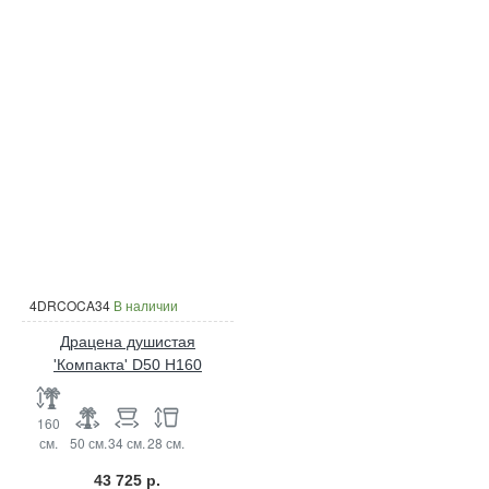
4DRCOCA34
В наличии
Драцена душистая
'Компакта' D50 H160
160
см.
50 см.
34 см.
28 см.
43 725 р.