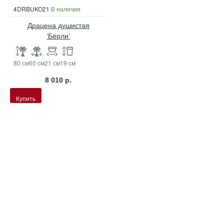
4DRBUKO21
В наличии
Драцена душистая
‘Бёрли’
80 см
60 см
21 см
19 см
8 010 р.
Купить