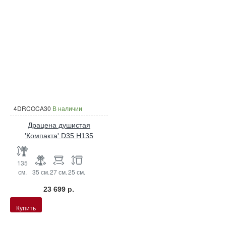
4DRCOCA30
В наличии
Драцена душистая
'Компакта' D35 H135
135
см.
35 см.
27 см.
25 см.
23 699 р.
Купить