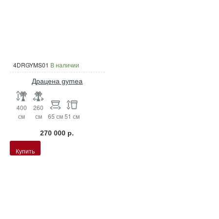
4DRGYMS01
В наличии
Драцена gymea
400
260
см
см
65 см
51 см
270 000 р.
Купить