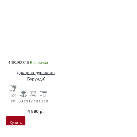
4DRJB2S10
В наличии
Драцена душистая
‘Бурунди’
100
см
60 см
19 см
18 см
4 860 р.
Купить