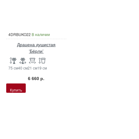
4DRBUKO22
В наличии
Драцена душистая
‘Бёрли’
75 см
40 см
21 см
19 см
6 660 р.
Купить