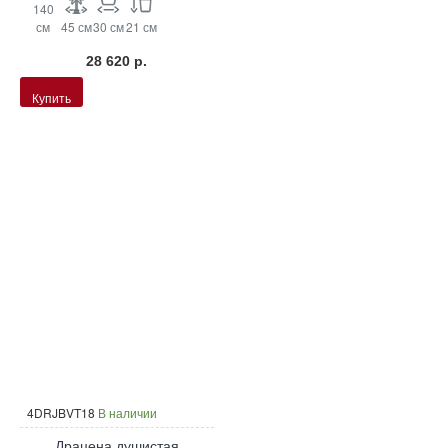
140
см
45 см
30 см
21 см
28 620 р.
Купить
4DRJBVT18
В наличии
Драцена душистая