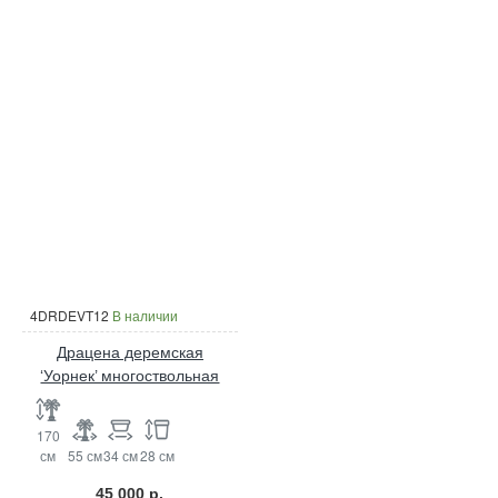
4DRDEVT12
В наличии
Драцена деремская
‘Уорнек’ многоствольная
170
см
55 см
34 см
28 см
45 000 р.