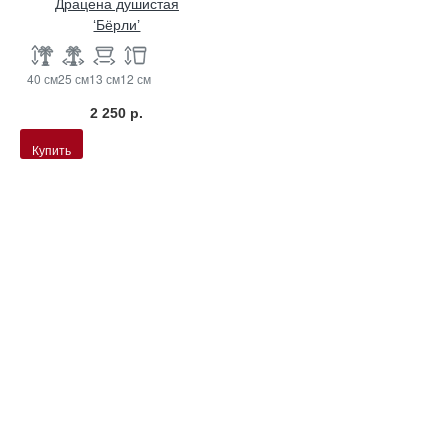
Драцена душистая
‘Бёрли’
40 см
25 см
13 см
12 см
2 250 р.
Купить