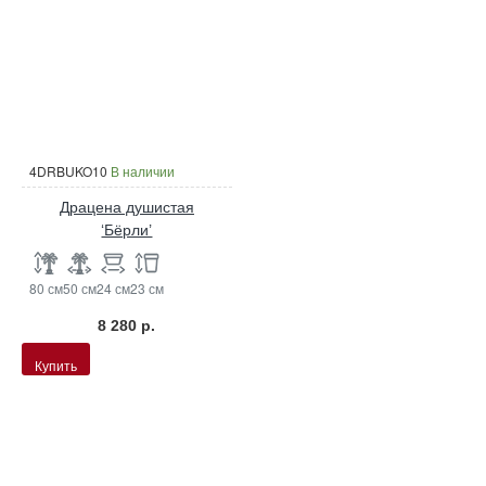
4DRBUKO10
В наличии
Драцена душистая
‘Бёрли’
80 см
50 см
24 см
23 см
8 280 р.
Купить