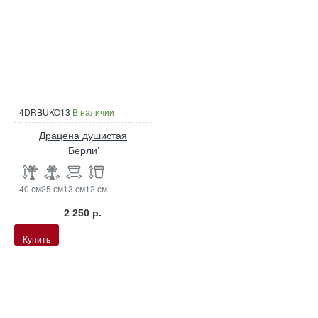
4DRBUKO13
В наличии
Драцена душистая
‘Бёрли’
40 см
25 см
13 см
12 см
2 250 р.
Купить