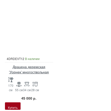
4DRDEVT12
В наличии
Драцена деремская
‘Уорнек’ многоствольная
170
см
55 см
34 см
28 см
45 000 р.
Купить