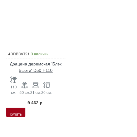
4DRBBVT21
В наличии
Драцена деремская 'Блэк
Бьюти' D50 H110
110
см.
50 см.
21 см.
20 см.
9 462 р.
Купить