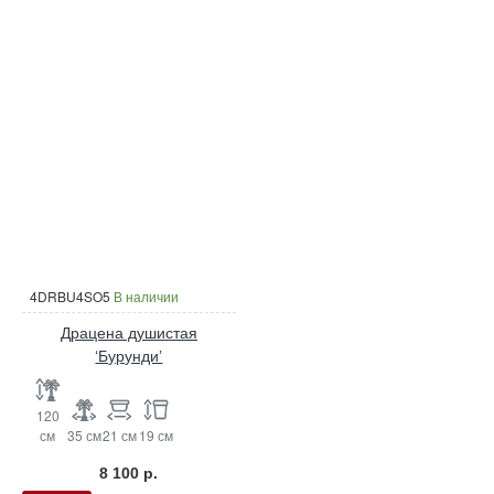
4DRBU4SO5
В наличии
Драцена душистая
‘Бурунди’
120
см
35 см
21 см
19 см
8 100 р.