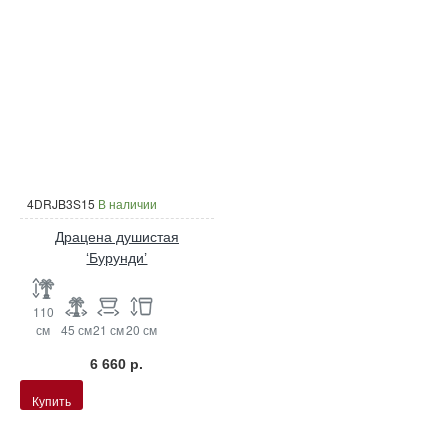
4DRJB3S15
В наличии
Драцена душистая
‘Бурунди’
110
см
45 см
21 см
20 см
6 660 р.
Купить