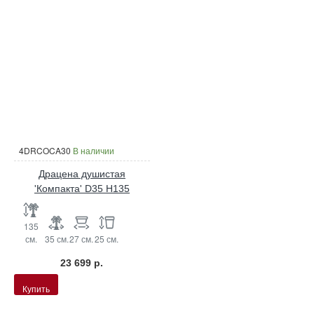
4DRCOCA30
В наличии
Драцена душистая
'Компакта' D35 H135
135
см.
35 см.
27 см.
25 см.
23 699 р.
Купить