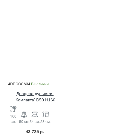
4DRCOCA34
В наличии
Драцена душистая
'Компакта' D50 H160
160
см.
50 см.
34 см.
28 см.
43 725 р.