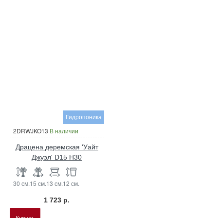
Гидропоника
2DRWJKO13
В наличии
Драцена деремская 'Уайт
Джуэл' D15 H30
30 см.
15 см.
13 см.
12 см.
1 723 р.
Купить