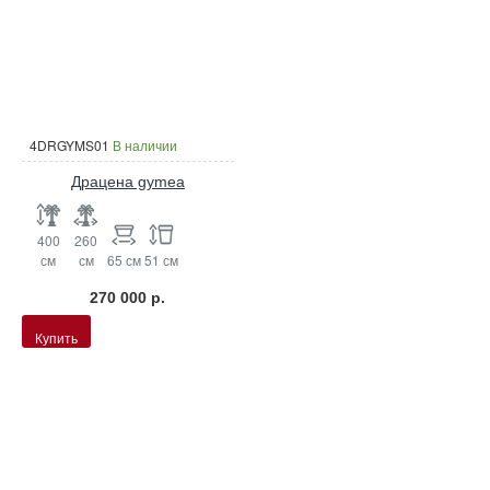
4DRGYMS01
В наличии
Драцена gymea
400
260
см
см
65 см
51 см
270 000 р.
Купить