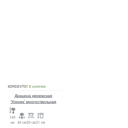
4DRDEVT31
В наличии
Драцена деремская
‘Уорнек’ многоствольная
140
см
45 см
30 см
21 см