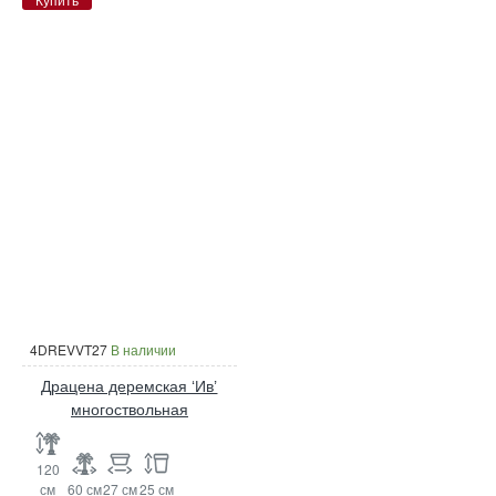
4DREVVT27
В наличии
Драцена деремская ‘Ив’
многоствольная
120
см
60 см
27 см
25 см