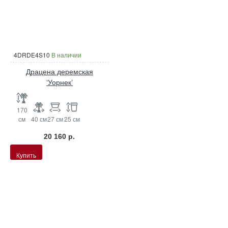
4DRDE4S10
В наличии
Драцена деремская
‘Уорнек’
170
см
40 см
27 см
25 см
20 160 р.
Купить