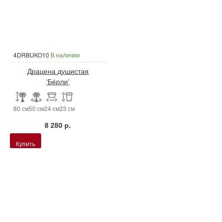
4DRBUKO10
В наличии
Драцена душистая
‘Бёрли’
80 см
50 см
24 см
23 см
8 280 р.
Купить