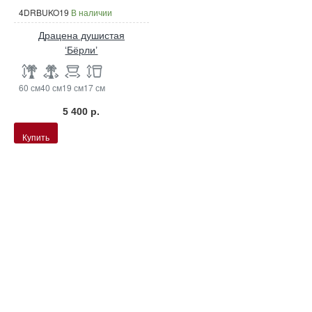
4DRBUKO19
В наличии
Драцена душистая
‘Бёрли’
60 см
40 см
19 см
17 см
5 400 р.
Купить