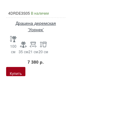
4DRDE3S05
В наличии
Драцена деремская
‘Уорнек’
100
см
35 см
21 см
20 см
7 380 р.
Купить