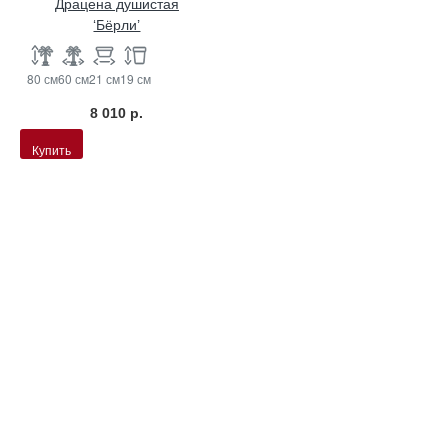
Драцена душистая
‘Бёрли’
80 см
60 см
21 см
19 см
8 010 р.
Купить