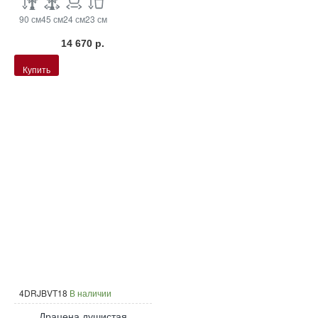
90 см
45 см
24 см
23 см
14 670 р.
Купить
4DRJBVT18
В наличии
Драцена душистая