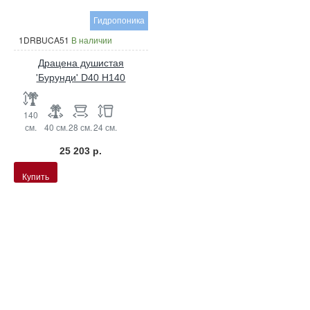
Гидропоника
1DRBUCA51
В наличии
Драцена душистая
'Бурунди' D40 H140
140
см.
40 см.
28 см.
24 см.
25 203 р.
Купить