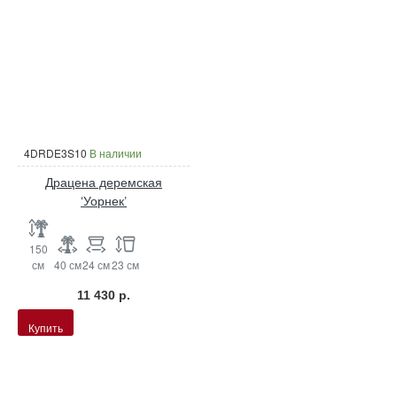
4DRDE3S10
В наличии
Драцена деремская
‘Уорнек’
150
см
40 см
24 см
23 см
11 430 р.
Купить