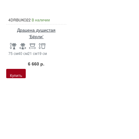
4DRBUKO22
В наличии
Драцена душистая
‘Бёрли’
75 см
40 см
21 см
19 см
6 660 р.
Купить