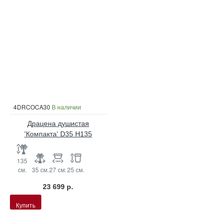
4DRCOCA30
В наличии
Драцена душистая
'Компакта' D35 H135
135
см.
35 см.
27 см.
25 см.
23 699 р.
Купить