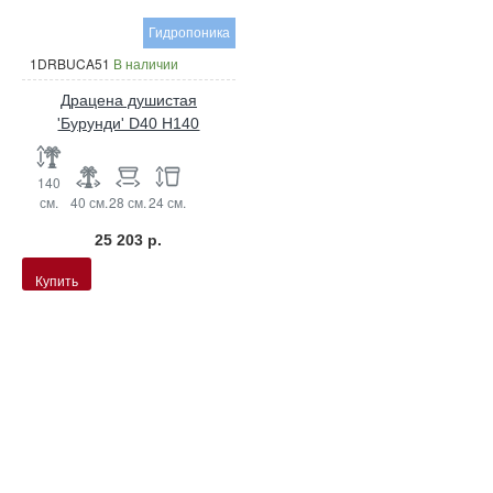
Гидропоника
1DRBUCA51
В наличии
Драцена душистая
'Бурунди' D40 H140
140
см.
40 см.
28 см.
24 см.
25 203 р.
Купить