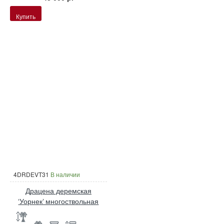
Купить
4DRDEVT31
В наличии
Драцена деремская
‘Уорнек’ многоствольная