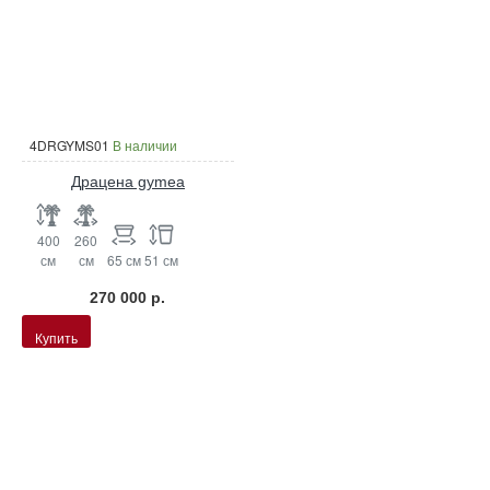
4DRGYMS01
В наличии
Драцена gymea
400
260
см
см
65 см
51 см
270 000 р.
Купить