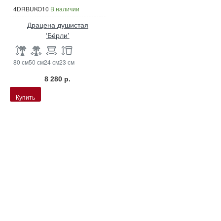
4DRBUKO10
В наличии
Драцена душистая
‘Бёрли’
80 см
50 см
24 см
23 см
8 280 р.
Купить