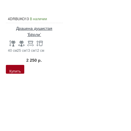
4DRBUKO13
В наличии
Драцена душистая
‘Бёрли’
40 см
25 см
13 см
12 см
2 250 р.
Купить