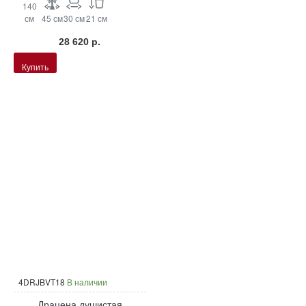
140
см
45 см
30 см
21 см
28 620 р.
Купить
4DRJBVT18
В наличии
Драцена душистая