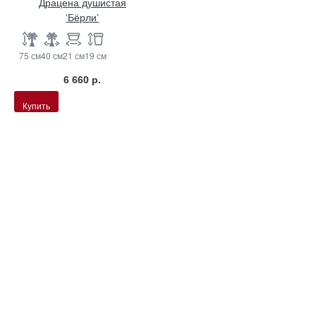
Драцена душистая
‘Бёрли’
75 см
40 см
21 см
19 см
6 660 р.
Купить