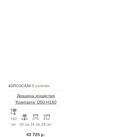
4DRCOCA34
В наличии
Драцена душистая
'Компакта' D50 H160
160
см.
50 см.
34 см.
28 см.
43 725 р.