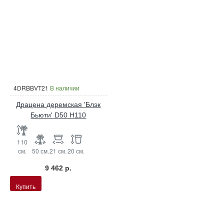
4DRBBVT21
В наличии
Драцена деремская 'Блэк
Бьюти' D50 H110
110
см.
50 см.
21 см.
20 см.
9 462 р.
Купить