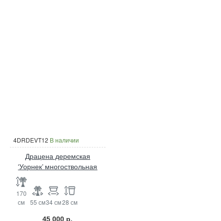
4DRDEVT12
В наличии
Драцена деремская
‘Уорнек’ многоствольная
170
см
55 см
34 см
28 см
45 000 р.