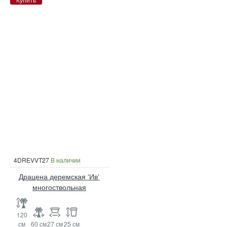
4DREVVT27
В наличии
Драцена деремская ‘Ив’
многоствольная
120
см
60 см
27 см
25 см