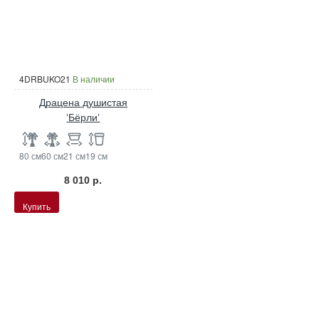
4DRBUKO21
В наличии
Драцена душистая
‘Бёрли’
80 см
60 см
21 см
19 см
8 010 р.
Купить