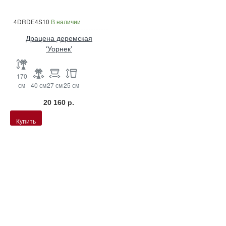
4DRDE4S10
В наличии
Драцена деремская
‘Уорнек’
170
см
40 см
27 см
25 см
20 160 р.
Купить