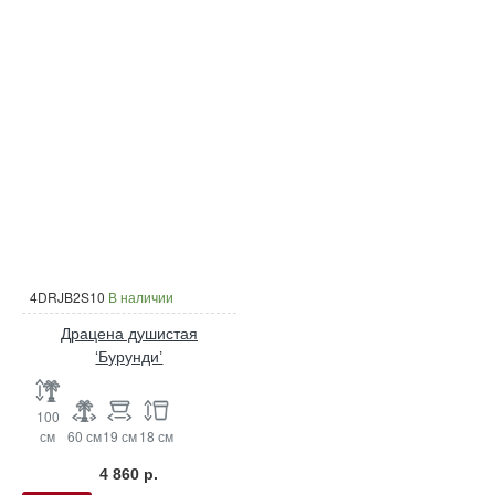
4DRJB2S10
В наличии
Драцена душистая
‘Бурунди’
100
см
60 см
19 см
18 см
4 860 р.