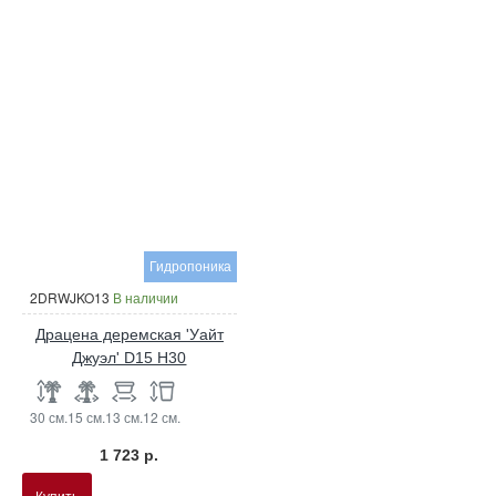
Гидропоника
2DRWJKO13
В наличии
Драцена деремская 'Уайт
Джуэл' D15 H30
30 см.
15 см.
13 см.
12 см.
1 723 р.
Купить