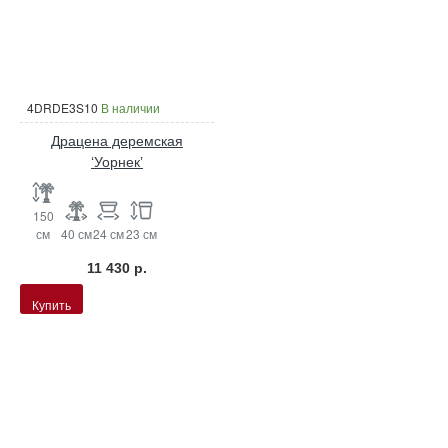
4DRDE3S10
В наличии
Драцена деремская
‘Уорнек’
150
см
40 см
24 см
23 см
11 430 р.
Купить