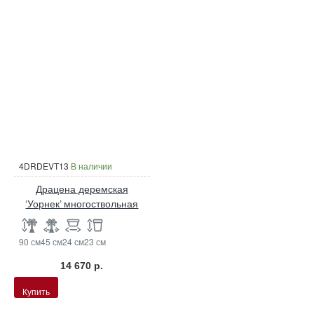
4DRDEVT13
В наличии
Драцена деремская
‘Уорнек’ многоствольная
90 см
45 см
24 см
23 см
14 670 р.
Купить