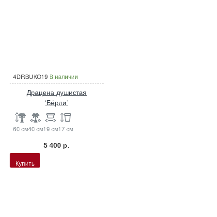
4DRBUKO19
В наличии
Драцена душистая
‘Бёрли’
60 см
40 см
19 см
17 см
5 400 р.
Купить