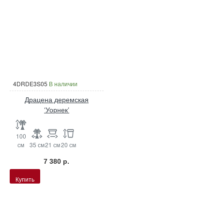
4DRDE3S05
В наличии
Драцена деремская
‘Уорнек’
100
см
35 см
21 см
20 см
7 380 р.
Купить