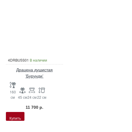
4DRBU5S01
В наличии
Драцена душистая
‘Бурунди’
160
см
45 см
24 см
22 см
11 700 р.
Купить