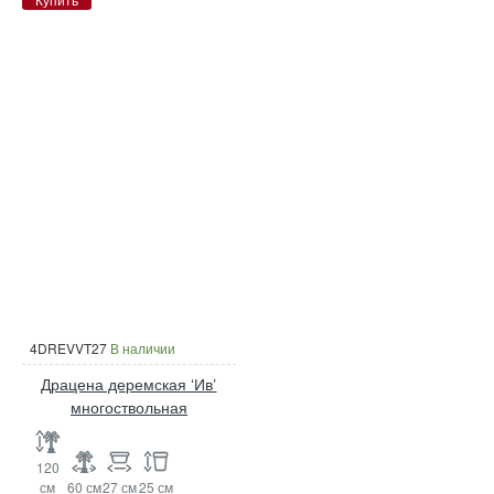
4DREVVT27
В наличии
Драцена деремская ‘Ив’
многоствольная
120
см
60 см
27 см
25 см