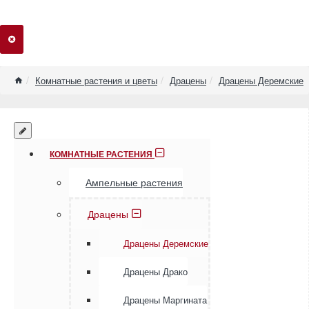
home
Комнатные растения и цветы
Драцены
Драцены Деремские
КОМНАТНЫЕ РАСТЕНИЯ
Ампельные растения
Драцены
Драцены Деремские
Драцены Драко
Драцены Маргината