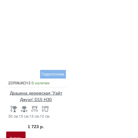
Гидропоника
2DRWJKO13
В наличии
Драцена деремская 'Уайт
Джуэл' D15 H30
30 см.
15 см.
13 см.
12 см.
1 723 р.
Купить