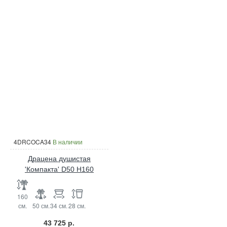
4DRCOCA34
В наличии
Драцена душистая
'Компакта' D50 H160
160
см.
50 см.
34 см.
28 см.
43 725 р.