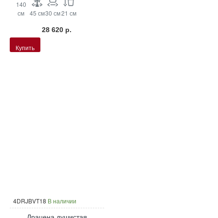
140
см
45 см
30 см
21 см
28 620 р.
Купить
4DRJBVT18
В наличии
Драцена душистая