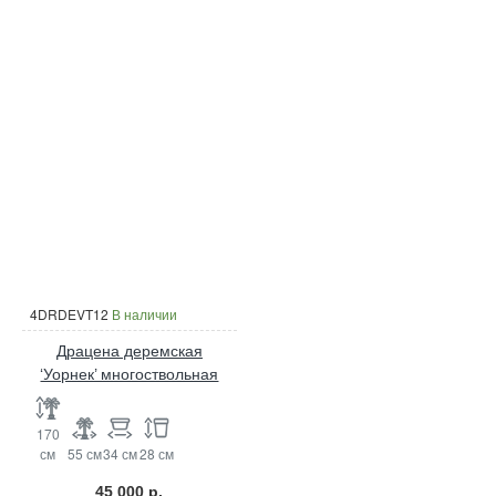
4DRDEVT12
В наличии
Драцена деремская
‘Уорнек’ многоствольная
170
см
55 см
34 см
28 см
45 000 р.