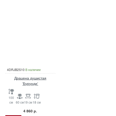
4DRJB2S10
В наличии
Драцена душистая
‘Бурунди’
100
см
60 см
19 см
18 см
4 860 р.