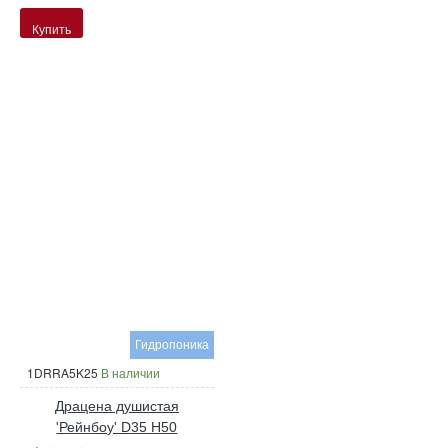
Купить
Гидропоника
1DRRA5K25
В наличии
Драцена душистая
'Рейнбоу' D35 H50