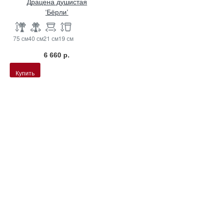
Драцена душистая
‘Бёрли’
75 см
40 см
21 см
19 см
6 660 р.
Купить