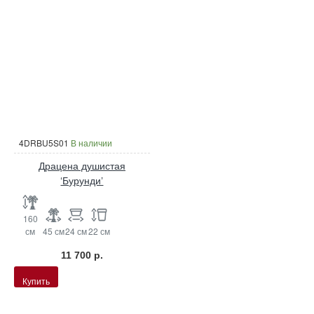
4DRBU5S01
В наличии
Драцена душистая
‘Бурунди’
160
см
45 см
24 см
22 см
11 700 р.
Купить