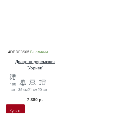
4DRDE3S05
В наличии
Драцена деремская
‘Уорнек’
100
см
35 см
21 см
20 см
7 380 р.
Купить