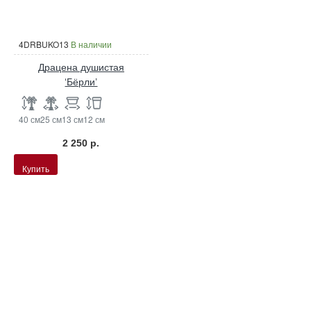
4DRBUKO13
В наличии
Драцена душистая
‘Бёрли’
40 см
25 см
13 см
12 см
2 250 р.
Купить