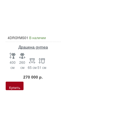
4DRGYMS01
В наличии
Драцена gymea
400
260
см
см
65 см
51 см
270 000 р.
Купить