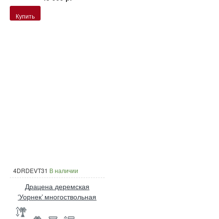
Купить
4DRDEVT31
В наличии
Драцена деремская
‘Уорнек’ многоствольная