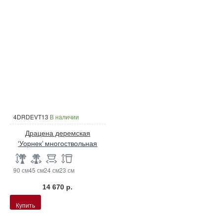
4DRDEVT13
В наличии
Драцена деремская
‘Уорнек’ многоствольная
90 см
45 см
24 см
23 см
14 670 р.
Купить