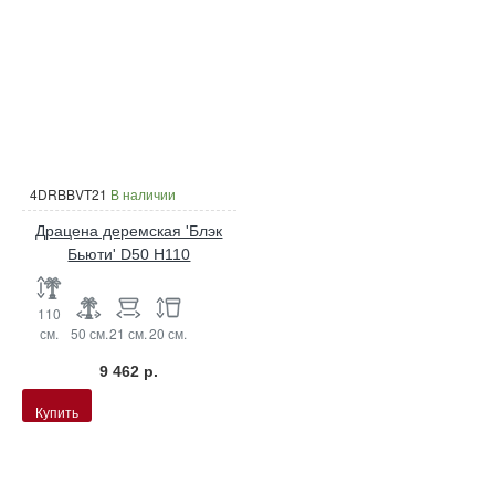
4DRBBVT21
В наличии
Драцена деремская 'Блэк
Бьюти' D50 H110
110
см.
50 см.
21 см.
20 см.
9 462 р.
Купить