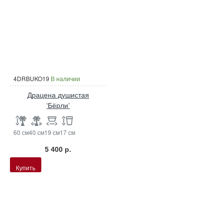
4DRBUKO19
В наличии
Драцена душистая
‘Бёрли’
60 см
40 см
19 см
17 см
5 400 р.
Купить