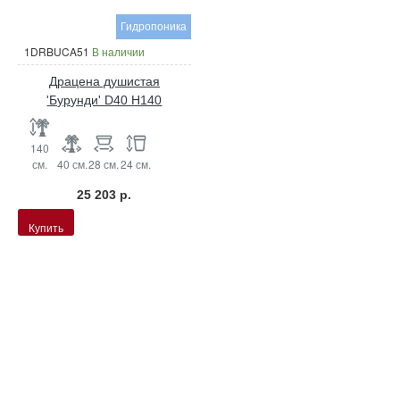
Гидропоника
1DRBUCA51
В наличии
Драцена душистая
'Бурунди' D40 H140
140
см.
40 см.
28 см.
24 см.
25 203 р.
Купить