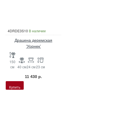
4DRDE3S10
В наличии
Драцена деремская
‘Уорнек’
150
см
40 см
24 см
23 см
11 430 р.
Купить