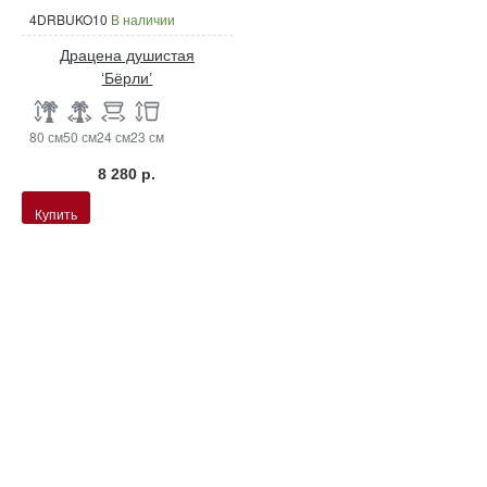
4DRBUKO10
В наличии
Драцена душистая
‘Бёрли’
80 см
50 см
24 см
23 см
8 280 р.
Купить