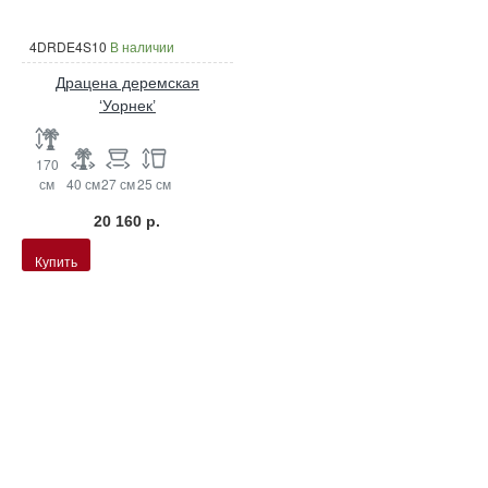
4DRDE4S10
В наличии
Драцена деремская
‘Уорнек’
170
см
40 см
27 см
25 см
20 160 р.
Купить