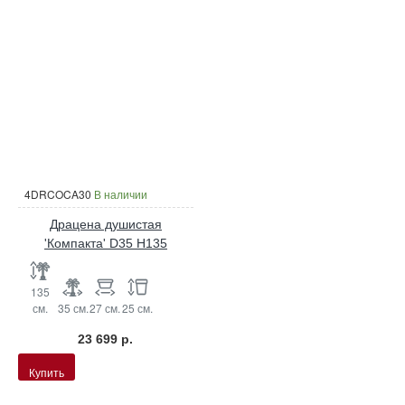
4DRCOCA30
В наличии
Драцена душистая
'Компакта' D35 H135
135
см.
35 см.
27 см.
25 см.
23 699 р.
Купить