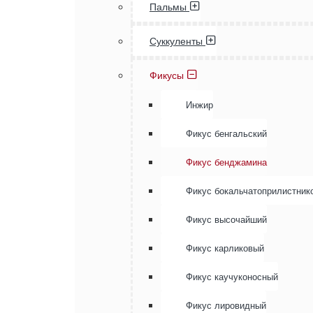
Пальмы
Суккуленты
Фикусы
Инжир
Фикус бенгальский
Фикус бенджамина
Фикус бокальчатоприлистник
Фикус высочайший
Фикус карликовый
Фикус каучуконосный
Фикус лировидный