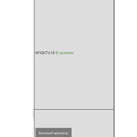
4FIGKTU18
В наличии
Фикус бенджамина
‘Голден Кинг’
180
см.
60 см.
30 см.
27 см.
31 274 р.
Фикус
Купить
бенджамина
‘Голден
Кинг’
Быстрый просмотр