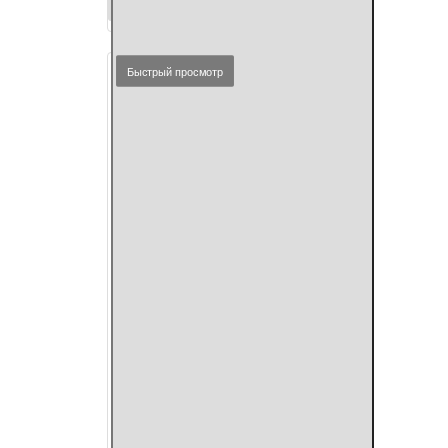
Фикус
Купить
бенджамина
'Даниэль'
D60
Быстрый просмотр
H150