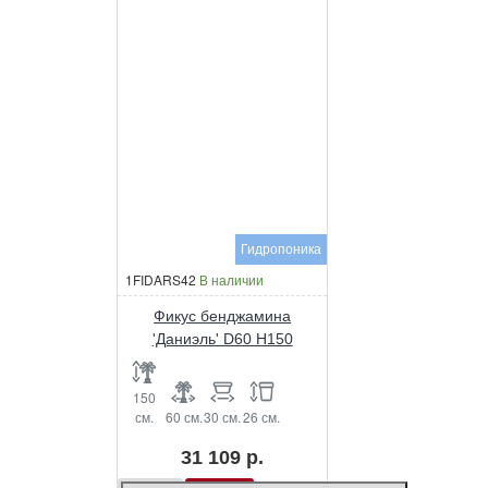
Гидропоника
1FIDARS42
В наличии
Фикус бенджамина
'Даниэль' D60 H150
150
см.
60 см.
30 см.
26 см.
31 109 р.