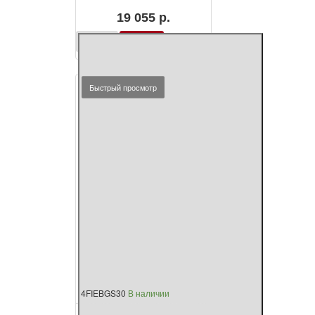
19 055 р.
Фикус
Купить
каучуконосный
'Бургунди'
D60
Быстрый просмотр
H130
4FIEBGS30
В наличии