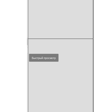
Фикус каучуконосный
'Бургунди' D65 H140
140
см.
65 см.
30 см.
27 см.
22 236 р.
Фикус
Купить
каучуконосный
'Бургунди'
D65
Быстрый просмотр
H140