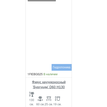
Гидропоника
1FIEBGS25
В наличии
Фикус каучуконосный
'Бургунди' D60 H130
130
см.
60 см.
25 см.
19 см.