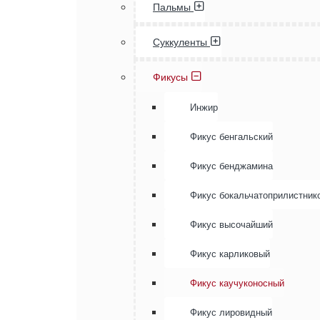
Пальмы
Суккуленты
Фикусы
Инжир
Фикус бенгальский
Фикус бенджамина
Фикус бокальчатоприлистник
Фикус высочайший
Фикус карликовый
Фикус каучуконосный
Фикус лировидный