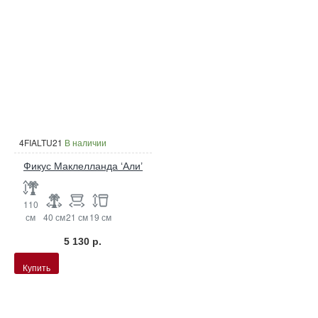
4FIALTU21
В наличии
Фикус Маклелланда ‘Али’
110
см
40 см
21 см
19 см
5 130 р.
Купить