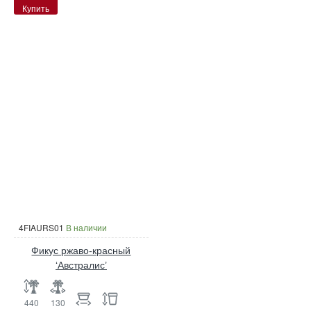
Купить
4FIAURS01
В наличии
Фикус ржаво-красный
‘Австралис’
440
130