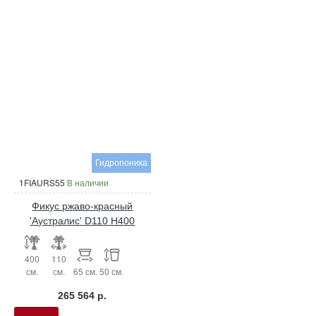
Гидропоника
1FIAURS55
В наличии
Фикус ржаво-красный
'Аустралис' D110 H400
400
110
см.
см.
65 см.
50 см.
265 564 р.