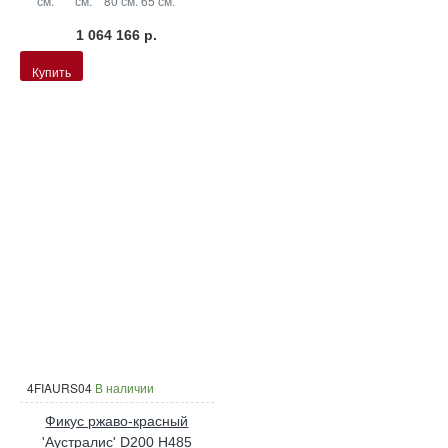
см.
см.
80 см.
65 см.
1 064 166 р.
Купить
4FIAURS04
В наличии
Фикус ржаво-красный
'Аустралис' D200 H485