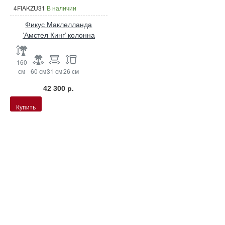
4FIAKZU31
В наличии
Фикус Маклелланда
‘Амстел Кинг’ колонна
160
см
60 см
31 см
26 см
42 300 р.
Купить