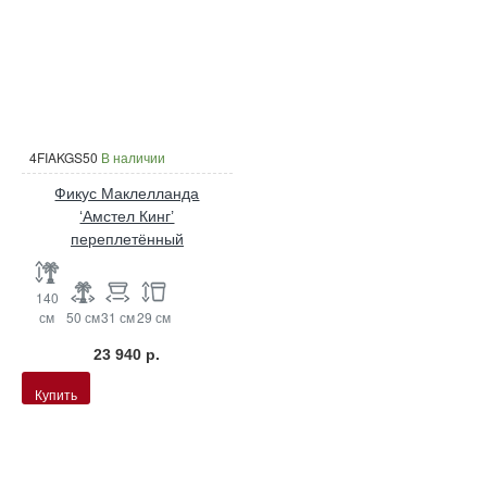
4FIAKGS50
В наличии
Фикус Маклелланда
‘Амстел Кинг’
переплетённый
140
см
50 см
31 см
29 см
23 940 р.
Купить