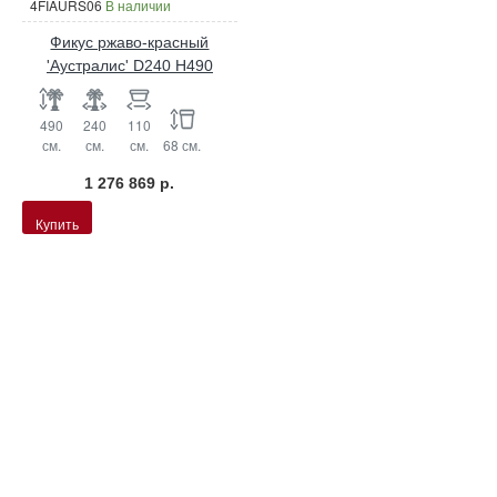
4FIAURS06
В наличии
Фикус ржаво-красный
'Аустралис' D240 H490
490
240
110
см.
см.
см.
68 см.
1 276 869 р.
Купить