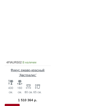
4FIAURS02
В наличии
Фикус ржаво-красный
‘Австралис’
430
160
см.
см.
80 см.
65 см.
1 510 364 р.