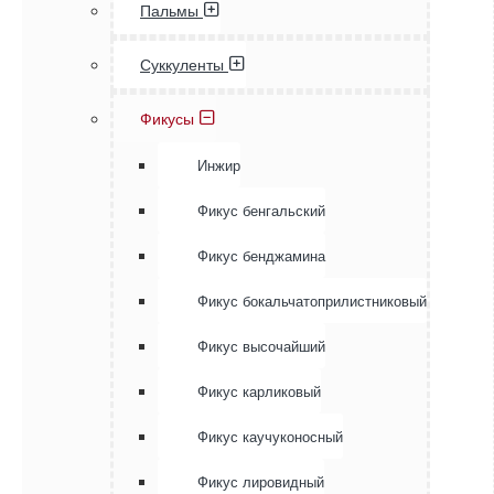
Пальмы
Суккуленты
Фикусы
Инжир
Фикус бенгальский
Фикус бенджамина
Фикус бокальчатоприлистниковый
Фикус высочайший
Фикус карликовый
Фикус каучуконосный
Фикус лировидный