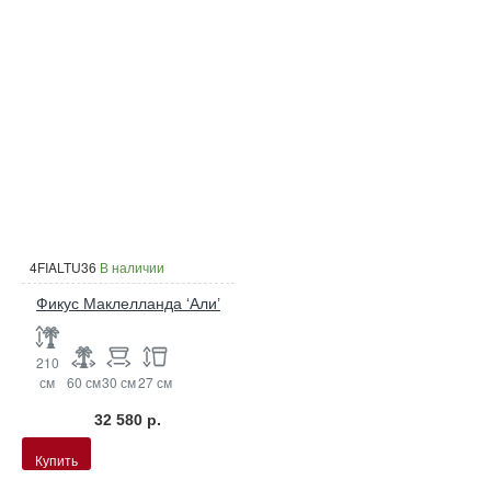
4FIALTU36
В наличии
Фикус Маклелланда ‘Али’
210
см
60 см
30 см
27 см
32 580 р.
Купить