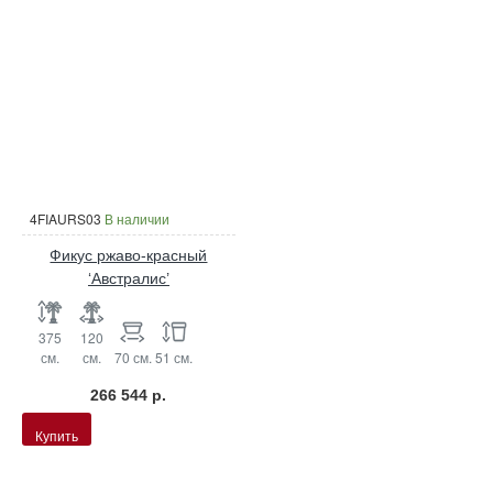
4FIAURS03
В наличии
Фикус ржаво-красный
‘Австралис’
375
120
см.
см.
70 см.
51 см.
266 544 р.
Купить