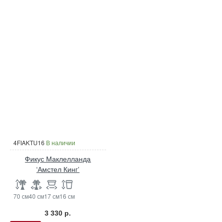
4FIAKTU16
В наличии
Фикус Маклелланда
‘Амстел Кинг’
70 см
40 см
17 см
16 см
3 330 р.