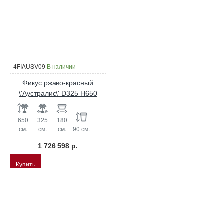
4FIAUSV09
В наличии
Фикус ржаво-красный
\'Аустралис\' D325 H650
650
325
180
см.
см.
см.
90 см.
1 726 598 р.
Купить