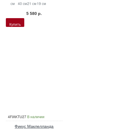
см
40 см
21 см
19 см
5 580 р.
Купить
4FIAKTU27
В наличии
Фикус Маклелланда