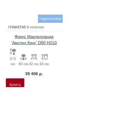
Гидропоника
1FIAK3T45
В наличии
Фикус Маклелланда
'Амстел Кинг' D80 H210
210
см.
80 см.
32 см.
26 см.
39 406 р.
Купить