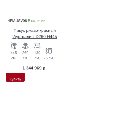
4FIAUSV08
В наличии
Фикус ржаво-красный
'Аустралис' D260 H445
445
260
130
см.
см.
см.
75 см.
1 344 969 р.
Купить