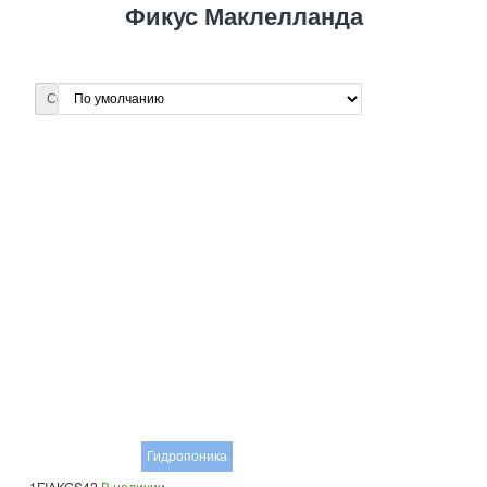
Фикус Маклелланда
Сортировка:
Гидропоника
1FIAKGS42
В наличии