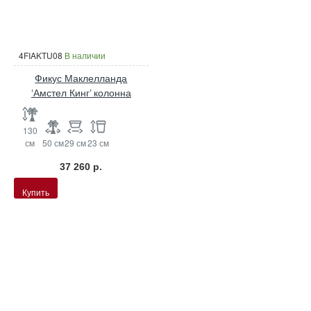
4FIAKTU08
В наличии
Фикус Маклелланда
‘Амстел Кинг’ колонна
130
см
50 см
29 см
23 см
37 260 р.
Купить