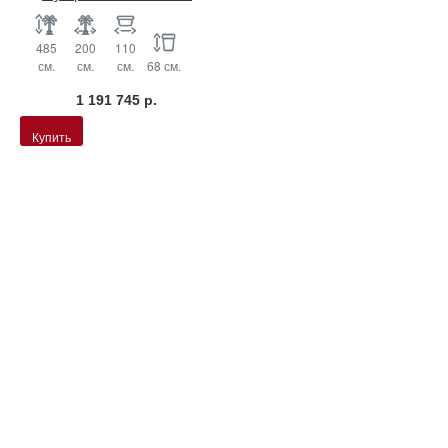
485
200
110
см.
см.
см.
68 см.
1 191 745 р.
Купить