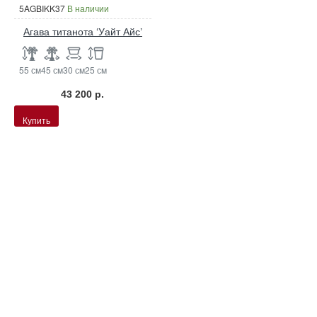
5AGBIKK37
В наличии
Агава титанота ‘Уайт Айс’
55 см
45 см
30 см
25 см
43 200 р.
Купить