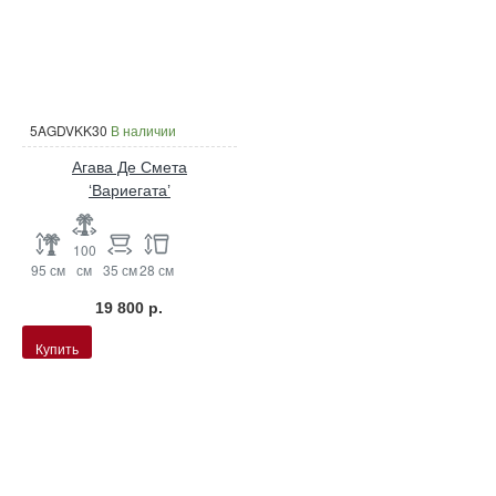
5AGDVKK30
В наличии
Агава Де Смета
‘Вариегата’
100
95 см
см
35 см
28 см
19 800 р.
Купить