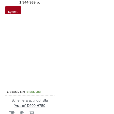
1 344 969 р.
Купить
4SCAMVT59
В наличии
Schefflera actinophylla
'Амате' D200 H750