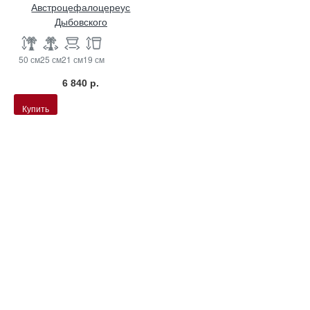
Австроцефалоцереус
Дыбовского
50 см
25 см
21 см
19 см
6 840 р.
Купить