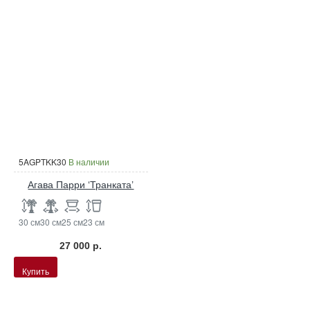
5AGPTKK30
В наличии
Агава Парри ‘Транката’
30 см
30 см
25 см
23 см
27 000 р.
Купить