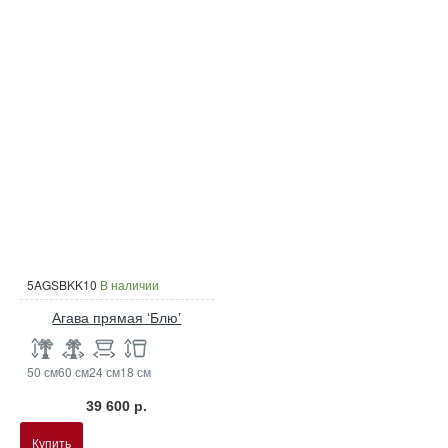
5AGSBKK10
В наличии
Агава прямая ‘Блю’
50 см
60 см
24 см
18 см
39 600 р.
Купить