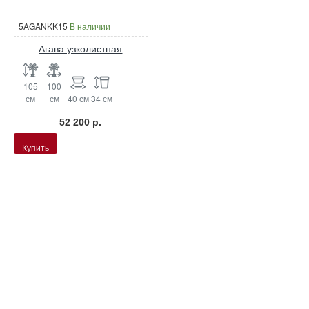
5AGANKK15
В наличии
Агава узколистная
105
100
см
см
40 см
34 см
52 200 р.
Купить