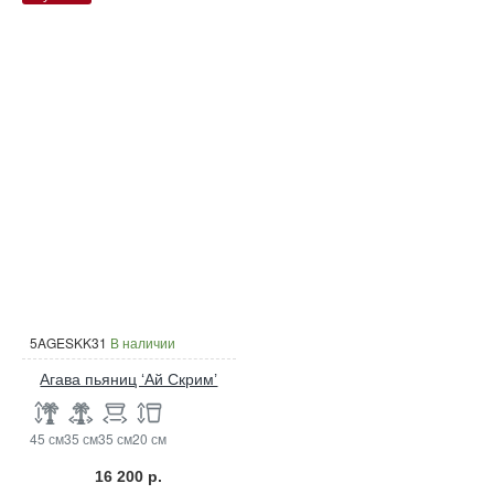
5AGESKK31
В наличии
Агава пьяниц ‘Ай Скрим’
45 см
35 см
35 см
20 см
16 200 р.