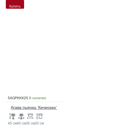
Купить
5AGPKKK25
В наличии
Агава пьяниц ‘Кичиокан’
45 см
40 см
35 см
20 см