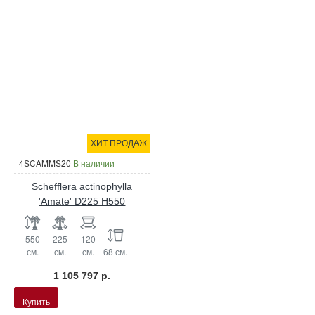
ХИТ ПРОДАЖ
4SCAMMS20
В наличии
Schefflera actinophylla
'Amate' D225 H550
550
225
120
см.
см.
см.
68 см.
1 105 797 р.
Купить