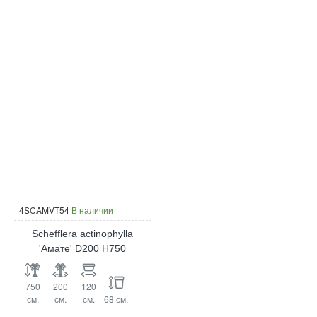
4SCAMVT54
В наличии
Schefflera actinophylla
'Амате' D200 H750
750
200
120
см.
см.
см.
68 см.