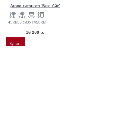
Агава титанота ‘Блю Айс’
45 см
35 см
35 см
20 см
16 200 р.
Купить