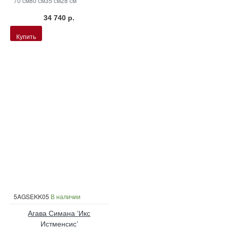
70 см
80 см
35 см
28 см
34 740 р.
Купить
5AGSEKK05
В наличии
Агава Симана ‘Икс
Истменсис’