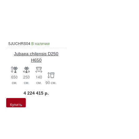
5JUCHRS04
В наличии
Jubaea chilensis D250
H650
650
250
140
см.
см.
см.
90 см.
4 224 415 р.
Купить