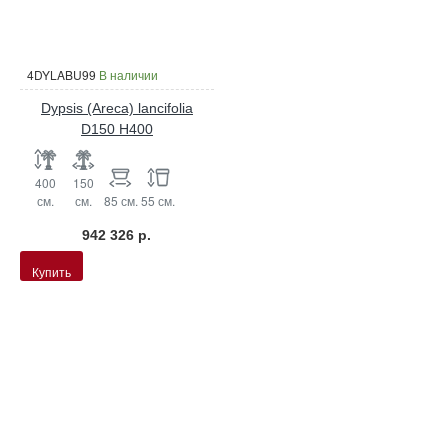
4DYLABU99
В наличии
Dypsis (Areca) lancifolia
D150 H400
400
150
см.
см.
85 см.
55 см.
942 326 р.
Купить