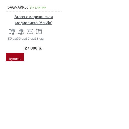
5AGMAKK50
В наличии
Агава американская
медиопикта ‘Альба’
80 см
65 см
35 см
28 см
27 000 р.
Купить