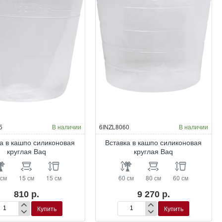
5
В наличии
6INZL8060
В наличии
а в кашпо силиконовая
Вставка в кашпо силиконовая
круглая Baq
круглая Baq
 см
15 см
15 см
60 см
80 см
60 см
810 р.
9 270 р.
Купить
Купить
тавка
Вставка
в