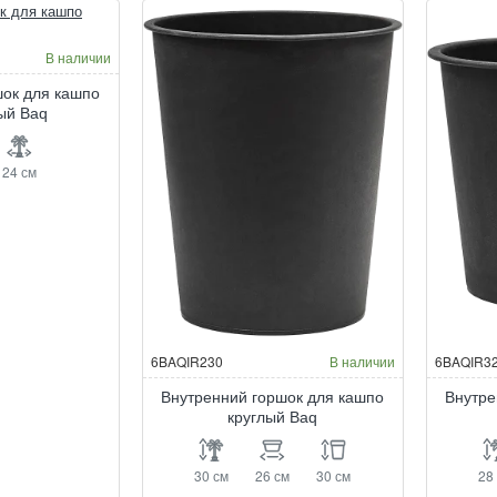
В наличии
шок для кашпо
ый Baq
24 см
6BAQIR230
В наличии
6BAQIR3
Внутренний горшок для кашпо
Внутре
круглый Baq
30 см
26 см
30 см
28