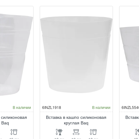
кашпо
ка
силиконовая
си
круглая
кру
Baq
Ba
В наличии
6INZL1918
В наличии
6INZL554
о силиконовая
Вставка в кашпо силиконовая
Вставк
я Baq
круглая Baq