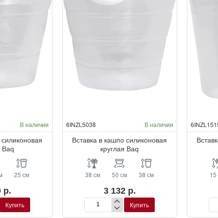
В наличии
6INZL5038
В наличии
6INZL151
о силиконовая
Вставка в кашпо силиконовая
Вставк
я Baq
круглая Baq
м
25 см
38 см
50 см
38 см
15
 р.
3 132 р.
Купить
Купить
Вставка
Вс
в
в