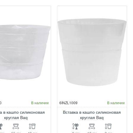
шпо
кашпо
ликоновая
силиконовая
глая
круглая
q
Baq
0
В наличии
6INZL1009
В наличии
а в кашпо силиконовая
Вставка в кашпо силиконовая
круглая Baq
круглая Baq