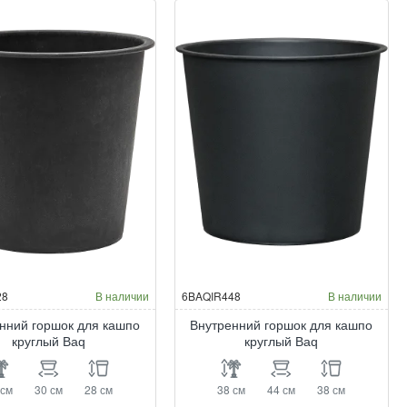
28
В наличии
6BAQIR448
В наличии
нний горшок для кашпо
Внутренний горшок для кашпо
круглый Baq
круглый Baq
 см
30 см
28 см
38 см
44 см
38 см