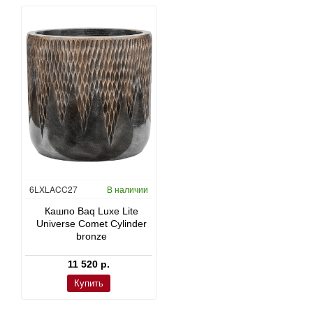
6LXLACC27
В наличии
CC0039051
В наличии
CC0008082
В наличии
Кашпо Baq Luxe Lite
Плеомела (Драцена)
Монстера деликатесная 
Universe Comet Cylinder
‘Анита’ в Rough
Pure
bronze
23 040 р.
23 040 р.
11 520 р.
Купить
Купить
Купить