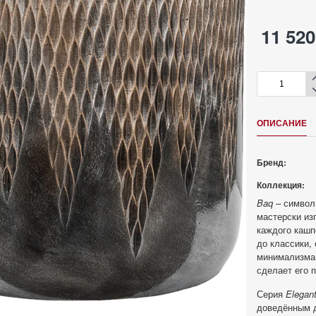
11 520
ОПИСАНИЕ
Бренд:
Коллекция:
Baq
– символ
мастерски из
каждого кашп
до классики,
минимализма.
сделает его 
Серия
Elegan
доведённым д