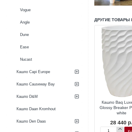
Vogue
ДРУГИЕ ТОВАРЫ 
Angle
Dune
Ease
Nucast
Кашпо Capi Europe
Кашпо Causeway Bay
Кашпо D&M
 Luxe Lite
Кашпо Baq Luxe Lite
Кашпо Baq Luxe
tner white-
Glossy Partner white-
Glossy Breaker P
Кашпо Daan Kromhout
lver
silver
white
Кашпо Den Daas
20 р.
38 520 р.
28 440 р
Купить
Купить
Ку