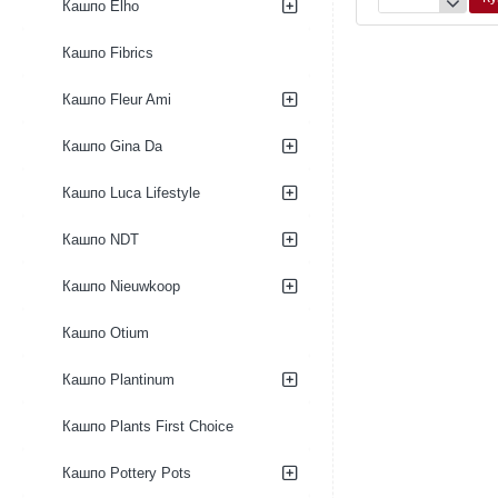
Кашпо
Кашпо
Кашпо Elho
Baq
Baq
Luxe
Luxe
Кашпо Fibrics
Lite
Lite
Glossy
Glossy
Кашпо Fleur Ami
Partner
Breaker
white-
Partner
silver
white
Кашпо Gina Da
Кашпо Luca Lifestyle
Кашпо NDT
Кашпо Nieuwkoop
Кашпо Otium
Кашпо Plantinum
Кашпо Plants First Choice
Кашпо Pottery Pots