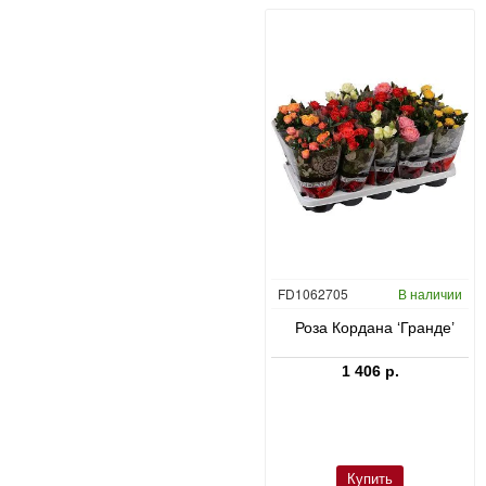
CC0047431
В наличии
FD1062705
В наличии
в
Юкка слоновая в Bordo
Роза Кордана ‘Гранде’
23 660 р.
1 406 р.
Купить
Купить