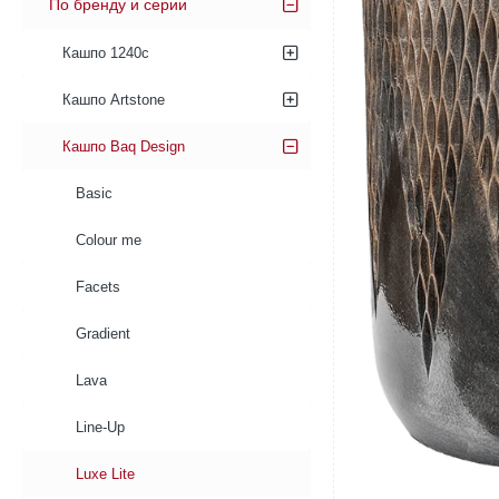
По бренду и серии
Кашпо 1240c
Кашпо Artstone
Кашпо Baq Design
Basic
Colour me
Facets
Gradient
Lava
Line-Up
Luxe Lite