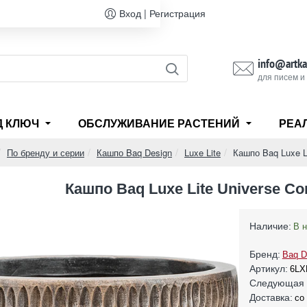
Вход | Регистрация
info@artka
для писем и
Д КЛЮЧ
ОБСЛУЖИВАНИЕ РАСТЕНИЙ
РЕА
По бренду и серии
Кашпо Baq Design
Luxe Lite
Кашпо Baq Luxe Li
Кашпо Baq Luxe Lite Universe Co
Наличие:
В 
Бренд:
Baq D
Артикул:
6LX
Следующая 
Доставка:
со