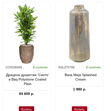
CC0026409
В наличии
6GLZ70799
В наличии
Драцена душистая ‘Синто’
Ваза Meja Splashed
в Baq Polystone Coated
Cream
Plain
1 980 р.
84 600 р.
Купить
Купить