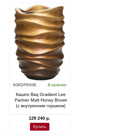
6GRDP60HB
В наличии
CC0039051
В наличии
CC0008082
В наличии
Кашпо Baq Gradient Lee
Плеомела (Драцена)
Монстера деликатесная 
Partner Matt Honey Brown
‘Анита’ в Rough
Pure
(с внутренним горшком)
23 040 р.
23 040 р.
129 240 р.
Купить
Купить
Купить