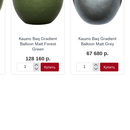
Кашпо Baq Gradient
Кашпо Baq Gradient
Balloon Matt Forest
Balloon Matt Grey
Green
67 680 р.
128 160 р.
Купить
Купить
Кашпо
Кашпо
Baq
Baq
Gradient
Gradient
Balloon
Balloon
Matt
Matt
Forest
Grey
Green