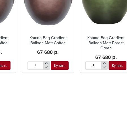
dient
Кашпо Baq Gradient
Кашпо Baq Gradient
offee
Balloon Matt Coffee
Balloon Matt Forest
Green
.
67 680 р.
67 680 р.
пить
Купить
Купить
Кашпо
Кашпо
Baq
Baq
Gradient
Gradient
Balloon
Balloon
Matt
Matt
Coffee
Forest
Green