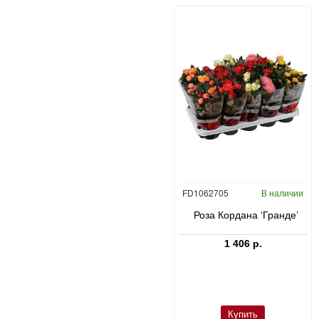
CC0047431
В наличии
FD1062705
В наличии
в
Юкка слоновая в Bordo
Роза Кордана ‘Гранде’
23 660 р.
1 406 р.
Купить
Купить