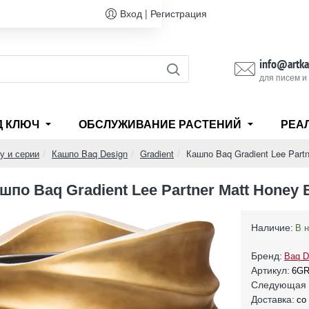
Вход | Регистрация
info@artka
для писем и
Д КЛЮЧ
ОБСЛУЖИВАНИЕ РАСТЕНИЙ
РЕА
у и серии
Кашпо Baq Design
Gradient
Кашпо Baq Gradient Lee Part
шпо Baq Gradient Lee Partner Matt Honey
Наличие:
В 
Бренд:
Baq D
Артикул:
6G
Следующая 
Доставка:
со