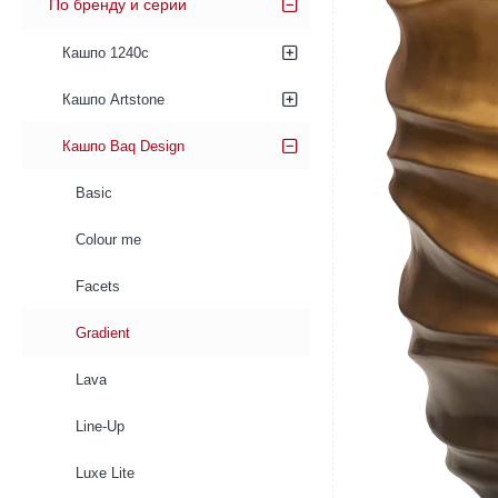
По бренду и серии
Кашпо 1240c
Кашпо Artstone
Кашпо Baq Design
Basic
Colour me
Facets
Gradient
Lava
Line-Up
Luxe Lite