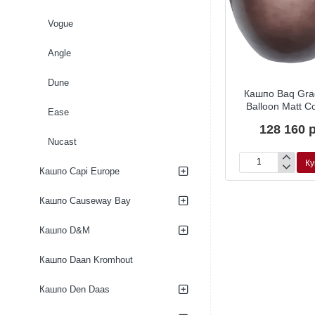
Vogue
Angle
Dune
q Gradient
Кашпо Baq Gradient
Кашпо Baq Gra
att Forest
Couple Matt Grey
Balloon Matt C
Ease
een
93 600 р.
128 160 р
00 р.
Nucast
Купить
Купить
Ку
Кашпо
Кашпо
Кашпо Capi Europe
Baq
Baq
Gradient
Gradient
Кашпо Causeway Bay
Couple
Balloon
Matt
Matt
Кашпо D&M
Grey
Coffee
Кашпо Daan Kromhout
Кашпо Den Daas