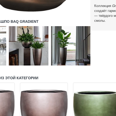
Коллекция
Gr
создаёт гарм
— твёрдого м
смолы.
АШПО BAQ GRADIENT
ИЗ ЭТОЙ КАТЕГОРИИ