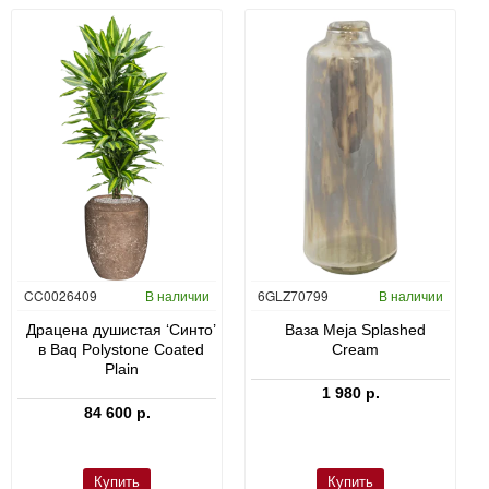
CC0026409
В наличии
6GLZ70799
В наличии
Драцена душистая ‘Синто’
Ваза Meja Splashed
в Baq Polystone Coated
Cream
Plain
1 980 р.
84 600 р.
Купить
Купить