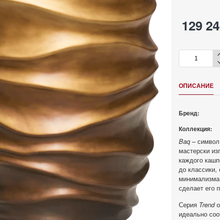
129 24
ОПИСАНИЕ
Бренд:
Коллекция:
Baq
– символ
мастерски из
каждого кашп
до классики,
минимализма.
сделает его 
Серия
Trend
о
идеально соо