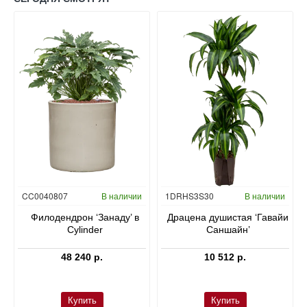
Гидропоника
CC0040807
В наличии
1DRHS3S30
В наличии
в
Филодендрон ‘Занаду’ в
Драцена душистая ‘Гавайи
Cylinder
Саншайн’
48 240 р.
10 512 р.
Купить
Купить