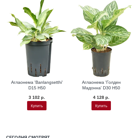
а
Гидропоника
Гидропоника
Аглаонема 'Banlangsetthi'
Аглаонема 'Голден
D15 H50
Мадонна' D30 H50
3 102 р.
4 128 р.
Купить
Купить
СЕГОДНЯ СМОТРЯТ