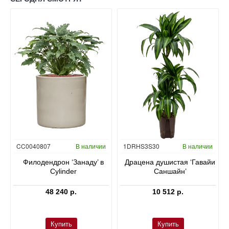
Гидропоника
CC0040807
В наличии
1DRHS3S30
В наличии
в
Филодендрон ‘Занаду’ в
Драцена душистая ‘Гавайи
Cylinder
Саншайн’
48 240 р.
10 512 р.
Купить
Купить