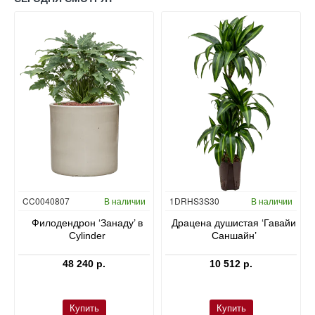
Гидропоника
CC0040807
В наличии
1DRHS3S30
В наличии
в
Филодендрон ‘Занаду’ в
Драцена душистая ‘Гавайи
Cylinder
Саншайн’
48 240 р.
10 512 р.
Купить
Купить