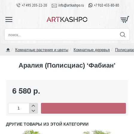
+7 495 203-22-20
info@artkashpo.ru
+7 910 433-80-80
поиск...
Комнатные растения и цветы
Комнатные деревья
Полисциас
home
Аралия (Полисциас) ‘Фабиан’
6 580 р.
ДРУГИЕ ТОВАРЫ ИЗ ЭТОЙ КАТЕГОРИИ