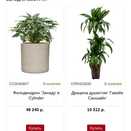
Гидропоника
CC0040807
В наличии
1DRHS3S30
В наличии
в
Филодендрон ‘Занаду’ в
Драцена душистая ‘Гавайи
Cylinder
Саншайн’
48 240 р.
10 512 р.
Купить
Купить