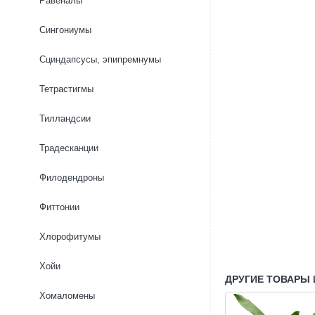
Равеналы
Сингониумы
Сциндапсусы, эпипремнумы
Тетрастигмы
Тилландсии
Традесканции
Филодендроны
Фиттонии
Хлорофитумы
Хойи
ДРУГИЕ ТОВАРЫ 
Хомаломены