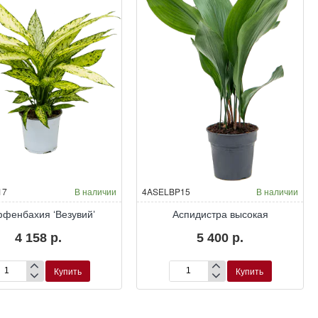
17
В наличии
4ASELBP15
В наличии
фенбахия ‘Везувий’
Аспидистра высокая
4 158 р.
5 400 р.
Купить
Купить
ффенбахия
Аспидистра
зувий’
высокая