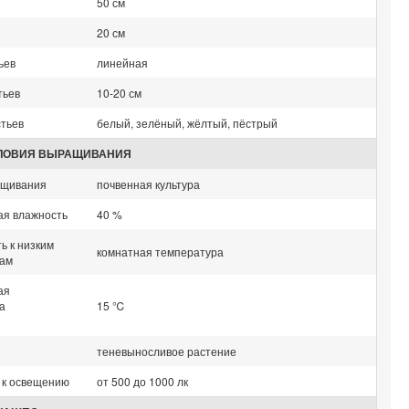
50 см
20 см
ьев
линейная
тьев
10-20 см
стьев
белый, зелёный, жёлтый, пёстрый
СЛОВИЯ ВЫРАЩИВАНИЯ
ащивания
почвенная культура
я влажность
40 %
ь к низким
комнатная температура
ам
ая
а
15 ℃
я
теневыносливое растение
 к освещению
от 500 до 1000 лк