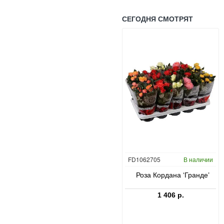
СЕГОДНЯ СМОТРЯТ
CC0047431
В наличии
FD1062705
В наличии
в
Юкка слоновая в Bordo
Роза Кордана ‘Гранде’
23 660 р.
1 406 р.