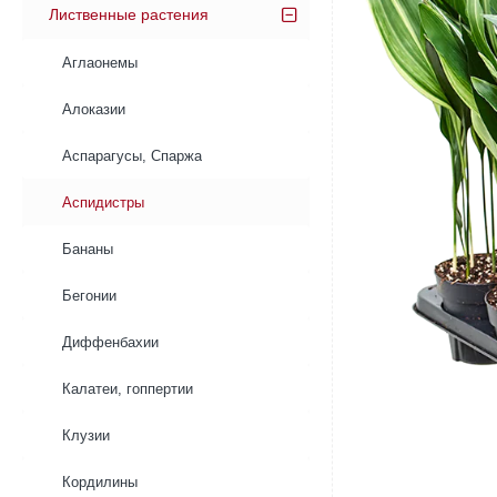
Лиственные растения
Аглаонемы
Алоказии
Аспарагусы, Спаржа
Аспидистры
Бананы
Бегонии
Диффенбахии
Калатеи, гоппертии
Клузии
Кордилины