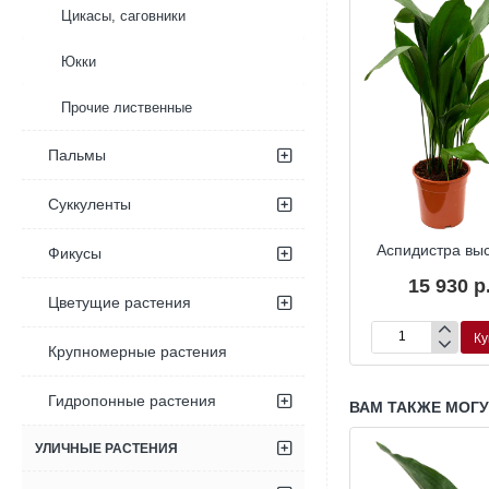
Цикасы, саговники
Юкки
Прочие лиственные
Пальмы
Суккуленты
ра высокая
Аспидистра высокая
Аспидистра вы
Фикусы
трая
пёстрая
15 930 р
Цветущие растения
50 р.
7 290 р.
Купить
Купить
Ку
Аспидистра
Аспидистра
Крупномерные растения
высокая
высокая
пёстрая
Гидропонные растения
ВАМ ТАКЖЕ МОГ
УЛИЧНЫЕ РАСТЕНИЯ