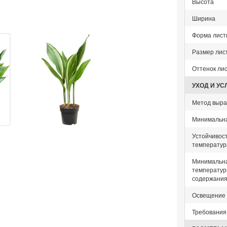
Высота
Ширина
Форма лист
Размер лис
Оттенок ли
УХОД И У
Метод выр
Минимальна
Устойчивост
температур
Минимальн
температур
содержани
Освещение
Требования