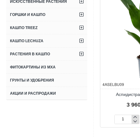
ИСКУССТВЕННЫЕ РАСТЕНИЯ
ГОРШКИ И КАШПО
КАШПО TREEZ
КАШПО LECHUZA
РАСТЕНИЯ В КАШПО
ФИТОКАРТИНЫ ИЗ МХА
ГРУНТЫ И УДОБРЕНИЯ
аличии
4COMATU55
В наличии
4ASELBU09
АКЦИИ И РАСПРОДАЖИ
Кордилина кустарниковая
Аспидистра
‘Мамбо’
3 960
4 230 р.
Купить
Кордилина
Аспидистра
кустарниковая
высокая
‘Мамбо’