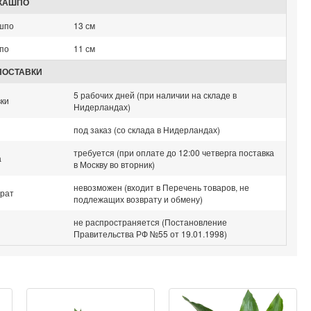
КАШПО
шпо
13 см
по
11 см
ПОСТАВКИ
5 рабочих дней (при наличии на складе в
вки
Нидерландах)
под заказ (со склада в Нидерландах)
требуется (при оплате до 12:00 четверга поставка
а
в Москву во вторник)
невозможен (входит в Перечень товаров, не
врат
подлежащих возврату и обмену)
не распространяется (Постановление
Правительства РФ №55 от 19.01.1998)