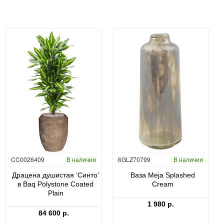
CC0026409
В наличии
6GLZ70799
В наличии
Драцена душистая ‘Синто’
Ваза Meja Splashed
в Baq Polystone Coated
Cream
Plain
1 980 р.
84 600 р.