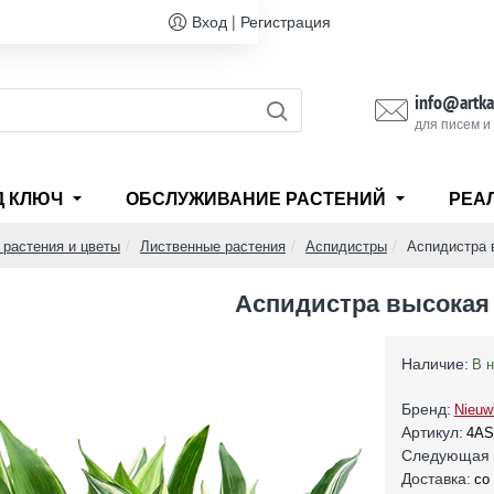
Вход | Регистрация
info@artka
для писем и
Д КЛЮЧ
ОБСЛУЖИВАНИЕ РАСТЕНИЙ
РЕА
 растения и цветы
Лиственные растения
Аспидистры
Аспидистра 
Аспидистра высокая
Наличие:
В 
Бренд:
Nieuw
Артикул:
4AS
Следующая 
Доставка:
со