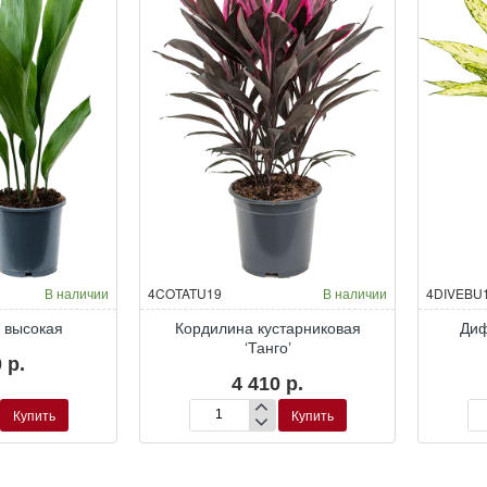
В наличии
4COTATU19
В наличии
4DIVEBU
 высокая
Кордилина кустарниковая
Диф
‘Танго’
 р.
4 410 р.
Купить
Купить
Кордилина
Ди
кустарниковая
‘Ве
‘Танго’