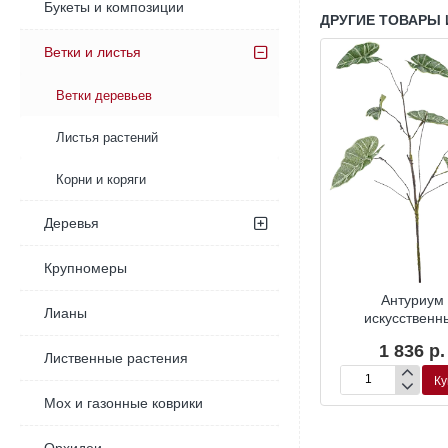
Букеты и композиции
ДРУГИЕ ТОВАРЫ 
Ветки и листья
Ветки деревьев
Листья растений
Корни и коряги
Деревья
Крупномеры
ни с цветами
Ветка амаранта
Антуриум
Лианы
твенная
искусственная
искусственн
82 р.
2 196 р.
1 836 р.
Лиственные растения
Купить
Купить
Ку
Ветка
Антуриум
Мох и газонные коврики
амаранта
искусственный
искусственная