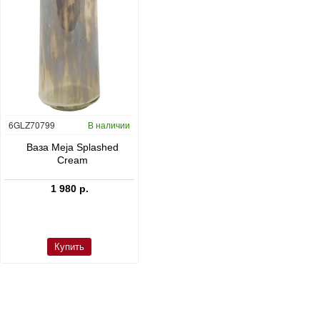
6GLZ70799
В наличии
6FSTDGD14
В наличии
C
Ваза Meja Splashed
Кашпо Cement & Stone
Cream
Dax L Dioriet Grey
1 980 р.
24 300 р.
Купить
Купить