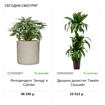
СЕГОДНЯ СМОТРЯТ
Гидропоника
CC0040807
В наличии
1DRHS3S30
В наличии
в
Филодендрон ‘Занаду’ в
Драцена душистая ‘Гавайи
Cylinder
Саншайн’
48 240 р.
10 512 р.