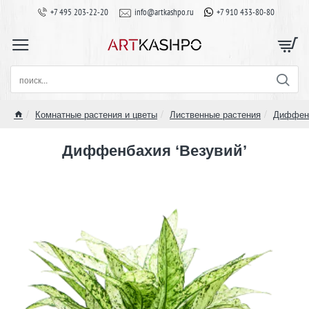
+7 495 203-22-20
info@artkashpo.ru
+7 910 433-80-80
поиск...
Комнатные растения и цветы
Лиственные растения
Диффен
home
Диффенбахия ‘Везувий’