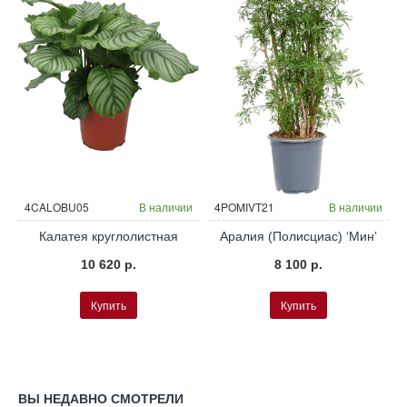
и
4CALOBU05
В наличии
4POMIVT21
В наличии
Калатея круглолистная
Аралия (Полисциас) ‘Мин’
10 620 р.
8 100 р.
Купить
Купить
ВЫ НЕДАВНО СМОТРЕЛИ