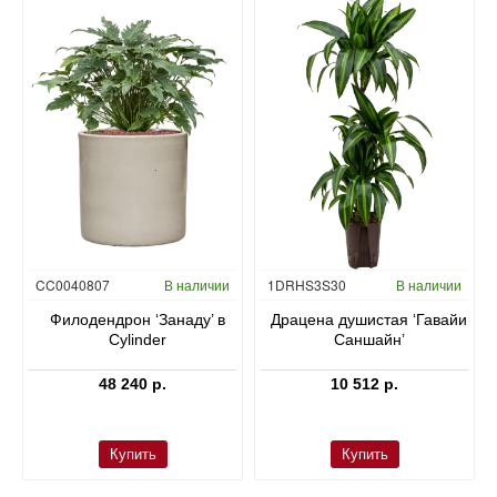
Гидропоника
CC0040807
В наличии
1DRHS3S30
В наличии
в
Филодендрон ‘Занаду’ в
Драцена душистая ‘Гавайи
Cylinder
Саншайн’
48 240 р.
10 512 р.
Купить
Купить