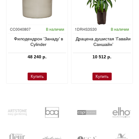
Гидропоника
CC0040807
В наличии
1DRHS3S30
В наличии
в
Филодендрон ‘Занаду’ в
Драцена душистая ‘Гавайи
Cylinder
Саншайн’
48 240 р.
10 512 р.
Купить
Купить