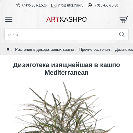
+7 495 203-22-20
info@artkashpo.ru
+7 910 433-80-80
поиск...
Растения в декоративных кашпо
Прочие растения
Дизиготек
home
Дизиготека изящнейшая в кашпо
Mediterranean