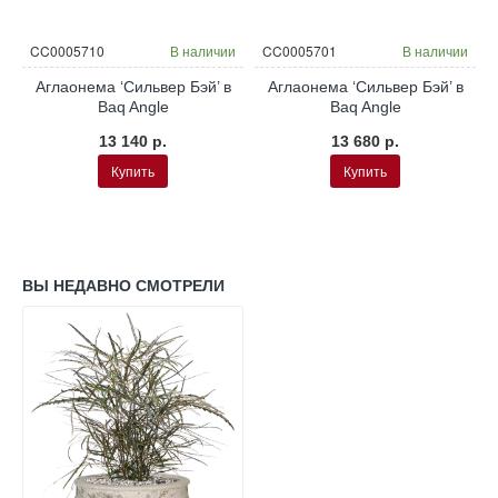
и
CC0005710
В наличии
CC0005701
В наличии
Аглаонема ‘Сильвер Бэй’ в
Аглаонема ‘Сильвер Бэй’ в
Baq Angle
Baq Angle
13 140 р.
13 680 р.
Купить
Купить
ВЫ НЕДАВНО СМОТРЕЛИ