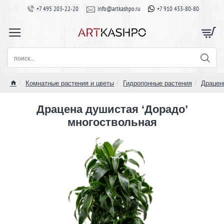
+7 495 203-22-20
info@artkashpo.ru
+7 910 433-80-80
поиск...
Комнатные растения и цветы
Гидропонные растения
Драцен
home
Драцена душистая ‘Дорадо’
многоствольная