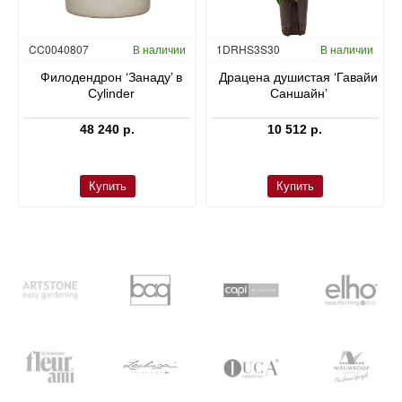
Гидропоника
CC0040807
В наличии
1DRHS3S30
В наличии
в
Филодендрон ‘Занаду’ в
Драцена душистая ‘Гавайи
Cylinder
Саншайн’
48 240 р.
10 512 р.
Купить
Купить