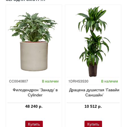
Гидропоника
CC0040807
В наличии
1DRHS3S30
В наличии
в
Филодендрон ‘Занаду’ в
Драцена душистая ‘Гавайи
Cylinder
Саншайн’
48 240 р.
10 512 р.
Купить
Купить