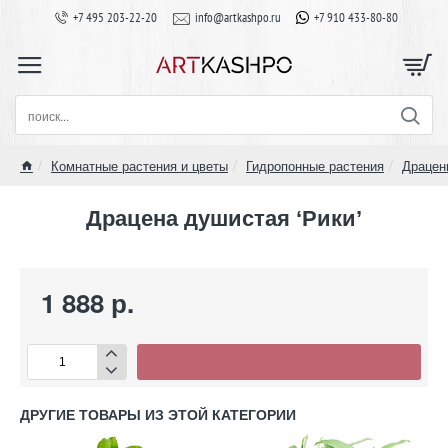
+7 495 203-22-20
info@artkashpo.ru
+7 910 433-80-80
поиск...
Комнатные растения и цветы
Гидропонные растения
Драцен
home
Драцена душистая ‘Рики’
1 888 р.
ДРУГИЕ ТОВАРЫ ИЗ ЭТОЙ КАТЕГОРИИ