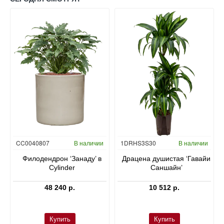
Гидропоника
CC0040807
В наличии
1DRHS3S30
В наличии
в
Филодендрон ‘Занаду’ в
Драцена душистая ‘Гавайи
Cylinder
Саншайн’
48 240 р.
10 512 р.
Купить
Купить