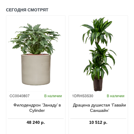
СЕГОДНЯ СМОТРЯТ
Гидропоника
CC0040807
В наличии
1DRHS3S30
В наличии
в
Филодендрон ‘Занаду’ в
Драцена душистая ‘Гавайи
Cylinder
Саншайн’
48 240 р.
10 512 р.