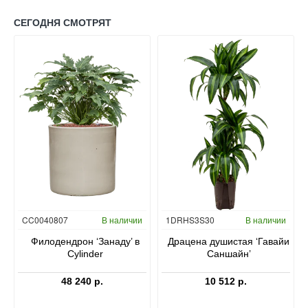
СЕГОДНЯ СМОТРЯТ
Гидропоника
CC0040807
В наличии
1DRHS3S30
В наличии
в
Филодендрон ‘Занаду’ в
Драцена душистая ‘Гавайи
Cylinder
Саншайн’
48 240 р.
10 512 р.