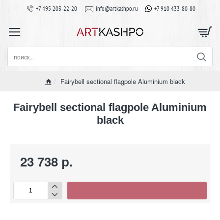
+7 495 203-22-20
info@artkashpo.ru
+7 910 433-80-80
поиск...
Fairybell sectional flagpole Aluminium black
home
Fairybell sectional flagpole Aluminium
black
23 738 р.