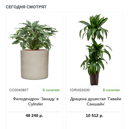
СЕГОДНЯ СМОТРЯТ
Гидропоника
CC0040807
В наличии
1DRHS3S30
В наличии
в
Филодендрон ‘Занаду’ в
Драцена душистая ‘Гавайи
Cylinder
Саншайн’
48 240 р.
10 512 р.