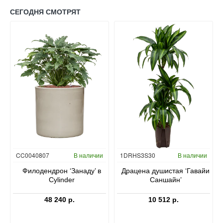
СЕГОДНЯ СМОТРЯТ
Гидропоника
CC0040807
В наличии
1DRHS3S30
В наличии
в
Филодендрон ‘Занаду’ в
Драцена душистая ‘Гавайи
Cylinder
Саншайн’
48 240 р.
10 512 р.