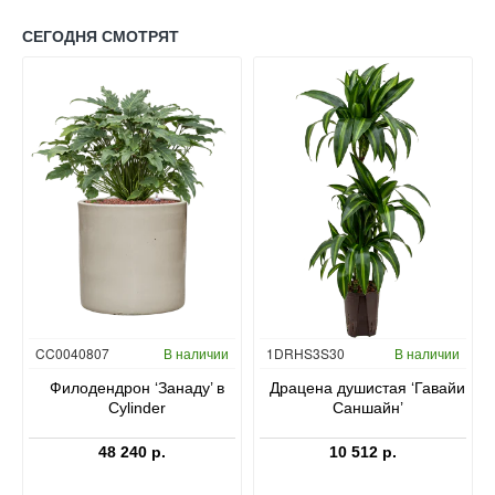
СЕГОДНЯ СМОТРЯТ
Гидропоника
CC0040807
В наличии
1DRHS3S30
В наличии
в
Филодендрон ‘Занаду’ в
Драцена душистая ‘Гавайи
Cylinder
Саншайн’
48 240 р.
10 512 р.