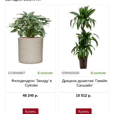
Гидропоника
CC0040807
В наличии
1DRHS3S30
В наличии
в
Филодендрон ‘Занаду’ в
Драцена душистая ‘Гавайи
Cylinder
Саншайн’
48 240 р.
10 512 р.
Купить
Купить