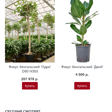
а
Гидропоника
Гидропоника
Фикус бенгальский 'Одри'
Фикус бенгальский ‘Джой’
D90 H350
4 500 р.
207 978 р.
Купить
Купить
СЕГОДНЯ СМОТРЯТ