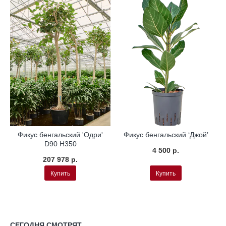
а
Гидропоника
Гидропоника
Фикус бенгальский 'Одри'
Фикус бенгальский ‘Джой’
D90 H350
4 500 р.
207 978 р.
Купить
Купить
СЕГОДНЯ СМОТРЯТ