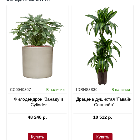
Гидропоника
CC0040807
В наличии
1DRHS3S30
В наличии
в
Филодендрон ‘Занаду’ в
Драцена душистая ‘Гавайи
Cylinder
Саншайн’
48 240 р.
10 512 р.
Купить
Купить