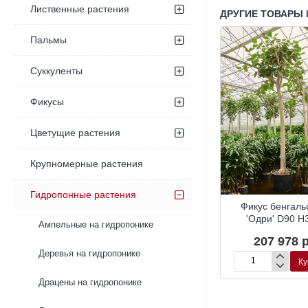
Лиственные растения
ДРУГИЕ ТОВАРЫ 
Пальмы
Суккуленты
Фикусы
Цветущие растения
Крупномерные растения
Гидропонные растения
Гидропоника
Гидропоника
Гид
енджамина
Фикус бенджамина
Фикус бенгаль
иэль’
‘Даниэль’
'Одри' D90 H
Ампельные на гидропонике
67 р.
27 075 р.
207 978 р
Деревья на гидропонике
Купить
Купить
Ку
Фикус
Фикус
а
бенджамина
бенгальский
Драцены на гидропонике
‘Даниэль’
'Одри'
D90