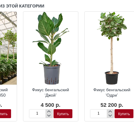
ИЗ ЭТОЙ КАТЕГОРИИ
ропоника
Гидропоника
Гидропони
ский
Фикус бенгальский
Фикус бенгальский
350
‘Джой’
‘Одри’
.
4 500 р.
52 200 р.
пить
Купить
Купить
Фикус
Фикус
бенгальский
бенгальский
‘Джой’
‘Одри’