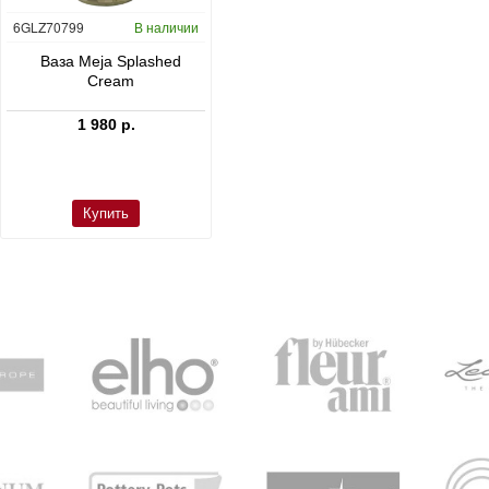
6GLZ70799
В наличии
6FSTDGD14
В наличии
C
Ваза Meja Splashed
Кашпо Cement & Stone
Cream
Dax L Dioriet Grey
1 980 р.
24 300 р.
Купить
Купить