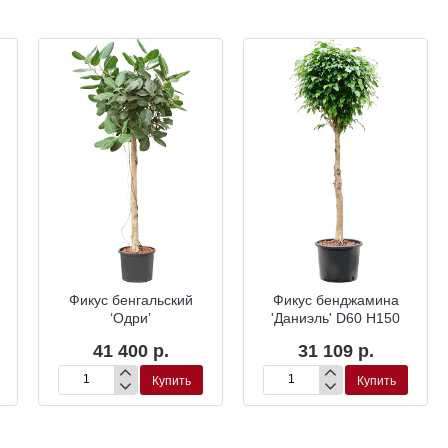
ка
Гидропоника
Гидропоника
Фикус бенгальский
Фикус бенджамина
‘Одри’
'Даниэль' D60 H150
41 400 р.
31 109 р.
Купить
Купить
Фикус
Фикус
бенгальский
бенджамина
‘Одри’
'Даниэль'
D60