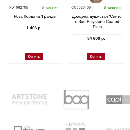
FD1062705
В наличии
CC0026409
В наличии
Роза Кордана ‘Гранде’
Драцена душистая ‘Синто’
в Baq Polystone Coated
Plain
1 406 р.
84 600 р.
Купить
Купить