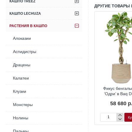
КАШПО TREEZ
ДРУГИЕ ТОВАРЫ 
КАШПО LECHUZA
РАСТЕНИЯ В КАШПО
Алоказии
Аспидистры
Драцены
Калатеи
нгальский
Фикус бенгальский
Фикус бенгаль
Клузии
aq Opus Raw
‘Одри’ в Baq Raindrop
‘Одри’ в Baq 
60 р.
23 760 р.
58 680 р
Монстеры
Купить
Купить
Ку
Нолины
Фикус
Фикус
й
бенгальский
бенгальский
‘Одри’
‘Одри’
Пальмы