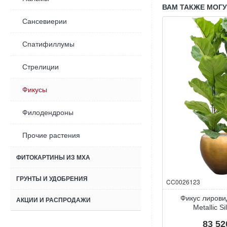
в
в
ВАМ ТАКЖЕ МОГ
Baq
Baq
Сансевиерии
Raindrop
Dune
Спатифиллумы
Стрелиции
Фикусы
Филодендроны
Прочие растения
ФИТОКАРТИНЫ ИЗ МХА
ГРУНТЫ И УДОБРЕНИЯ
аличии
CC0026114
В наличии
CC0026123
нет
Драцена душистая ‘Джанет
Фикус лирови
АКЦИИ И РАСПРОДАЖИ
 leaf
Крейг’ в Baq Metallic Silver leaf
Metallic Si
100 440 р.
83 52