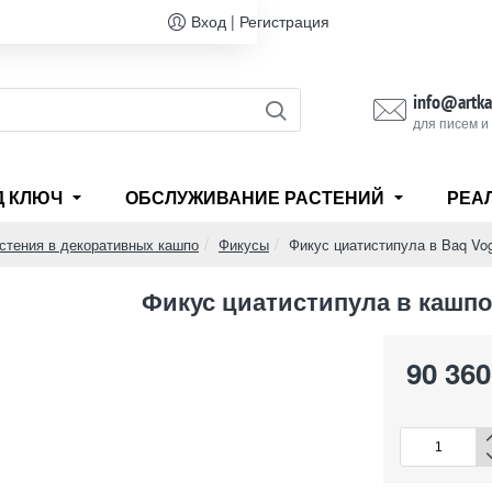
Вход | Регистрация
info@artka
для писем и
Д КЛЮЧ
ОБСЛУЖИВАНИЕ РАСТЕНИЙ
РЕА
стения в декоративных кашпо
Фикусы
Фикус циатистипула в Baq Vo
Фикус циатистипула в кашпо
90 360