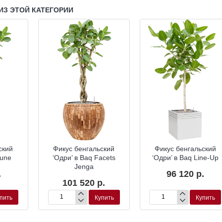
ИЗ ЭТОЙ КАТЕГОРИИ
ский
Фикус бенгальский
Фикус бенгальский
Dune
‘Одри’ в Baq Facets
‘Одри’ в Baq Line-Up
Jenga
.
96 120 р.
101 520 р.
пить
Купить
Купить
Фикус
Фикус
бенгальский
бенгальский
‘Одри’
‘Одри’