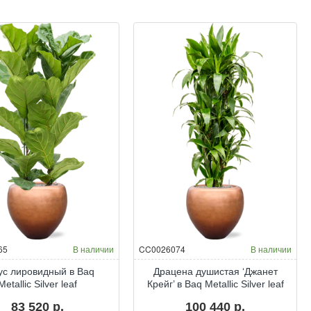
в
в
Baq
Baq
Line-
Metallic
Up
Silver
leaf
65
В наличии
CC0026074
В наличии
ус лировидный в Baq
Драцена душистая ‘Джанет
Metallic Silver leaf
Крейг’ в Baq Metallic Silver leaf
83 520 р.
100 440 р.