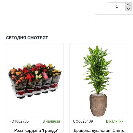
Купить
Драцена
Фикус
душистая
лировидный
‘Джанет
в
Крейг’
Baq
в
Metallic
Baq
Silver
СЕГОДНЯ СМОТРЯТ
Metallic
leaf
Silver
leaf
FD1062705
В наличии
CC0026409
В наличии
Роза Кордана ‘Гранде’
Драцена душистая ‘Синто’