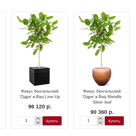
Фикус бенгальский
Фикус бенгальский
‘Одри’ в Baq Line-Up
‘Одри’ в Baq Metallic
Silver leaf
96 120 р.
90 360 р.
Купить
Купить
Фикус
Фикус
бенгальский
бенгальский
‘Одри’
‘Одри’