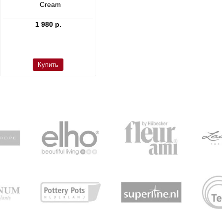
Cream
Dax L Dioriet Grey
1 980 р.
24 300 р.
Купить
Купить