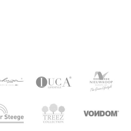
Ред’ в Vibes Fold
Grey
21 600 р.
30 060 р.
Купить
Купить