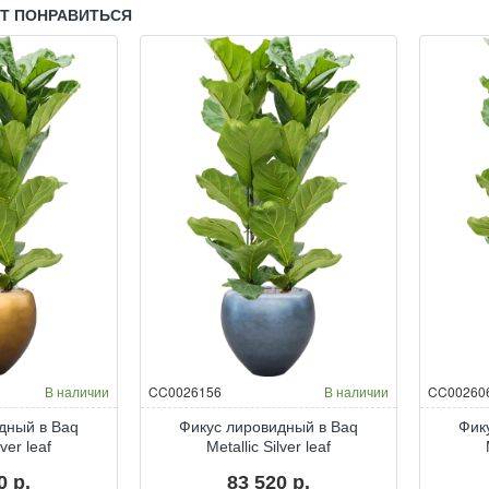
в
в
УТ ПОНРАВИТЬСЯ
Baq
Baq
Facets
Line-
Jenga
Up
В наличии
CC0026156
В наличии
CC00260
дный в Baq
Фикус лировидный в Baq
Фик
lver leaf
Metallic Silver leaf
0 р.
83 520 р.