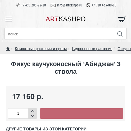
+7 495 203-22-20
info@artkashpo.ru
+7 910 433-80-80
поиск...
Комнатные растения и цветы
Гидропонные растения
Фикусы
home
Фикус каучуконосный ‘Абиджан’ 3
ствола
17 160 р.
ДРУГИЕ ТОВАРЫ ИЗ ЭТОЙ КАТЕГОРИИ