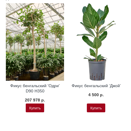
а
Гидропоника
Гидропоника
Фикус бенгальский 'Одри'
Фикус бенгальский ‘Джой’
D90 H350
4 500 р.
207 978 р.
Купить
Купить