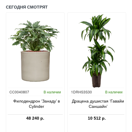
СЕГОДНЯ СМОТРЯТ
Гидропоника
CC0040807
В наличии
1DRHS3S30
В наличии
в
Филодендрон ‘Занаду’ в
Драцена душистая ‘Гавайи
Cylinder
Саншайн’
48 240 р.
10 512 р.