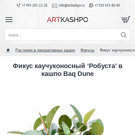
+7 495 203-22-20
info@artkashpo.ru
+7 910 433-80-80
поиск...
Растения в декоративных кашпо
Фикусы
Фикус каучуконосн
home
Фикус каучуконосный ‘Робуста’ в
кашпо Baq Dune