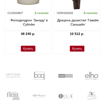
Гидропоника
CC0040807
В наличии
1DRHS3S30
В наличии
в
Филодендрон ‘Занаду’ в
Драцена душистая ‘Гавайи
Cylinder
Саншайн’
48 240 р.
10 512 р.
Купить
Купить