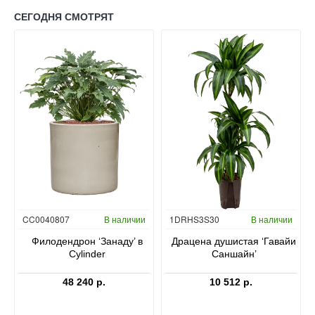
СЕГОДНЯ СМОТРЯТ
Гидропоника
CC0040807
В наличии
1DRHS3S30
В наличии
в
Филодендрон ‘Занаду’ в
Драцена душистая ‘Гавайи
Cylinder
Саншайн’
48 240 р.
10 512 р.