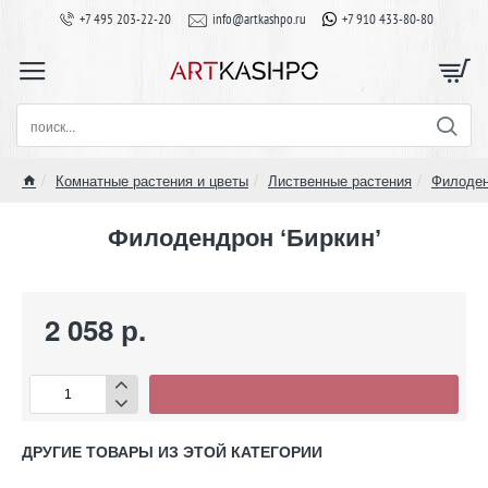
+7 495 203-22-20
info@artkashpo.ru
+7 910 433-80-80
поиск...
Комнатные растения и цветы
Лиственные растения
Филоде
home
Филодендрон ‘Биркин’
2 058 р.
ДРУГИЕ ТОВАРЫ ИЗ ЭТОЙ КАТЕГОРИИ