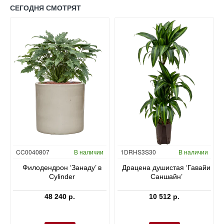
СЕГОДНЯ СМОТРЯТ
Гидропоника
CC0040807
В наличии
1DRHS3S30
В наличии
в
Филодендрон ‘Занаду’ в
Драцена душистая ‘Гавайи
Cylinder
Саншайн’
48 240 р.
10 512 р.