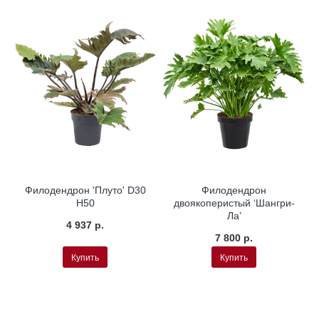
Филодендрон 'Плуто' D30
Филодендрон
H50
двоякоперистый ‘Шангри-
Ла’
4 937 р.
7 800 р.
Купить
Купить