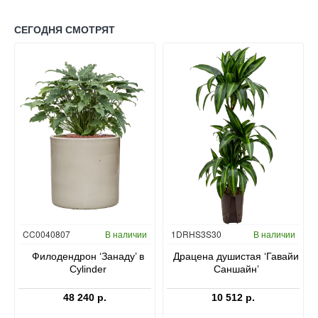
СЕГОДНЯ СМОТРЯТ
Гидропоника
CC0040807
В наличии
1DRHS3S30
В наличии
в
Филодендрон ‘Занаду’ в
Драцена душистая ‘Гавайи
Cylinder
Саншайн’
48 240 р.
10 512 р.