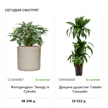
СЕГОДНЯ СМОТРЯТ
Гидропоника
CC0040807
В наличии
1DRHS3S30
В наличии
в
Филодендрон ‘Занаду’ в
Драцена душистая ‘Гавайи
Cylinder
Саншайн’
48 240 р.
10 512 р.