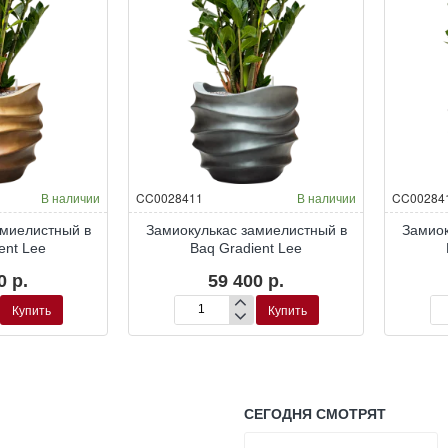
В наличии
CC0028411
В наличии
CC00284
амиелистный в
Замиокулькас замиелистный в
Замиок
ent Lee
Baq Gradient Lee
0 р.
59 400 р.
Купить
Купить
Замиокулькас
За
й
замиелистный
за
в
в
Baq
Ba
Gradient
Gra
Lee
Le
СЕГОДНЯ СМОТРЯТ