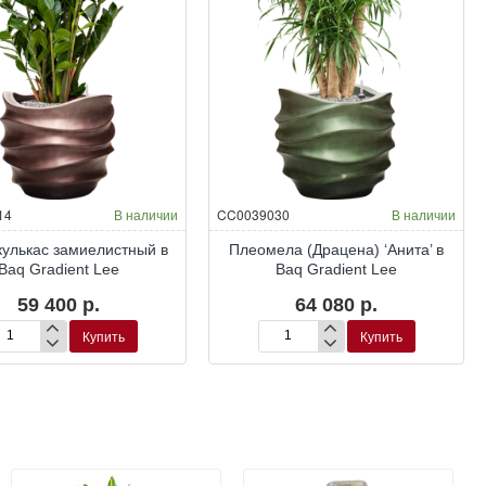
14
В наличии
CC0039030
В наличии
улькас замиелистный в
Плеомела (Драцена) ‘Анита’ в
Baq Gradient Lee
Baq Gradient Lee
59 400 р.
64 080 р.
Купить
Купить
миокулькас
Плеомела
миелистный
(Драцена)
‘Анита’
q
в
dient
Baq
e
Gradient
Lee