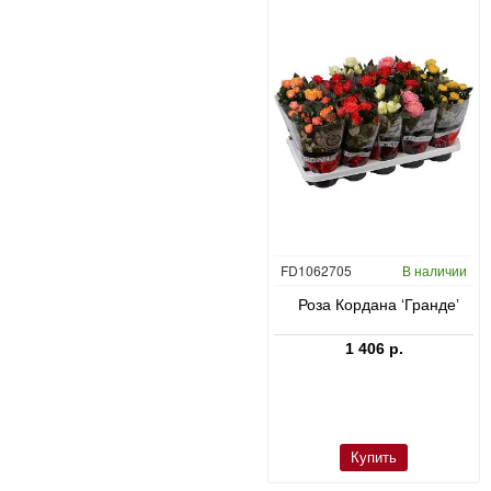
CC0047431
В наличии
FD1062705
В наличии
в
Юкка слоновая в Bordo
Роза Кордана ‘Гранде’
23 660 р.
1 406 р.
Купить
Купить