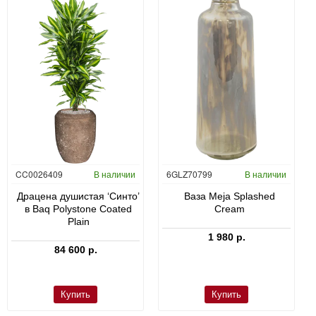
CC0026409
В наличии
6GLZ70799
В наличии
Драцена душистая ‘Синто’
Ваза Meja Splashed
в Baq Polystone Coated
Cream
Plain
1 980 р.
84 600 р.
Купить
Купить