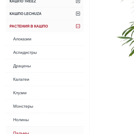
КАШПО TREEZ
КАШПО LECHUZA
РАСТЕНИЯ В КАШПО
Алоказии
Аспидистры
Драцены
Калатеи
Клузии
Монстеры
Нолины
Пальмы