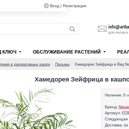
Вход | Регистрация
info@artka
для писем и
Д КЛЮЧ
ОБСЛУЖИВАНИЕ РАСТЕНИЙ
РЕА
тения в декоративных кашпо
Пальмы
Хамедорея Зейфрица в Baq Na
Хамедорея Зейфрица в кашпо 
Наличие:
В 
Бренд:
Nieuw
Артикул:
CC0
Следующая 
Доставка:
со