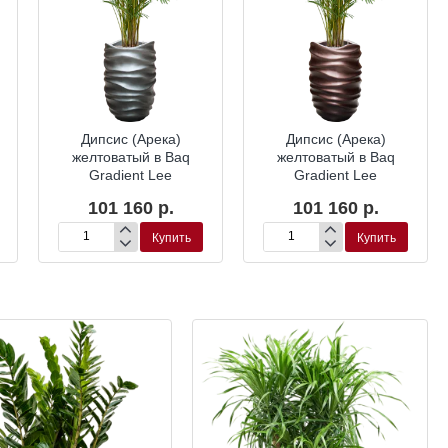
Дипсис (Арека)
Дипсис (Арека)
желтоватый в Baq
желтоватый в Baq
Gradient Lee
Gradient Lee
101 160 р.
101 160 р.
Купить
Купить
Дипсис
Дипсис
(Арека)
(Арека)
желтоватый
желтоватый
в
в
Baq
Baq
Gradient
Gradient
Lee
Lee