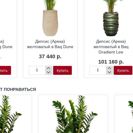
ка)
Дипсис (Арека)
Дипсис (Арека)
q Dune
желтоватый в Baq Dune
желтоватый в Baq
Gradient Lee
.
37 440 р.
101 160 р.
пить
Купить
Купить
Дипсис
Дипсис
(Арека)
(Арека)
желтоватый
желтоватый
в
в
УТ ПОНРАВИТЬСЯ
Baq
Baq
Dune
Gradient
Lee