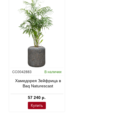
CC0042883
В наличии
CC0039051
В наличии
CC0008082
В наличии
Хамедорея Зейфрица в
Плеомела (Драцена)
Монстера деликатесная 
Baq Naturescast
‘Анита’ в Rough
Pure
57 240 р.
23 040 р.
23 040 р.
Купить
Купить
Купить