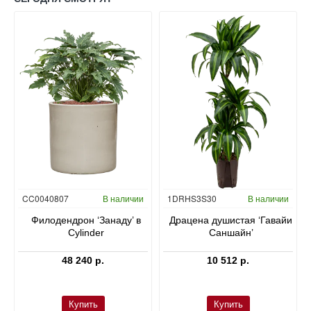
Гидропоника
CC0040807
В наличии
1DRHS3S30
В наличии
в
Филодендрон ‘Занаду’ в
Драцена душистая ‘Гавайи
Cylinder
Саншайн’
48 240 р.
10 512 р.
Купить
Купить