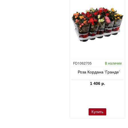
CC0047431
В наличии
FD1062705
В наличии
в
Юкка слоновая в Bordo
Роза Кордана ‘Гранде’
23 660 р.
1 406 р.
Купить
Купить