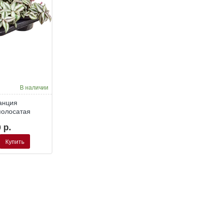
В наличии
анция
полосатая
 р.
Купить
лосатая