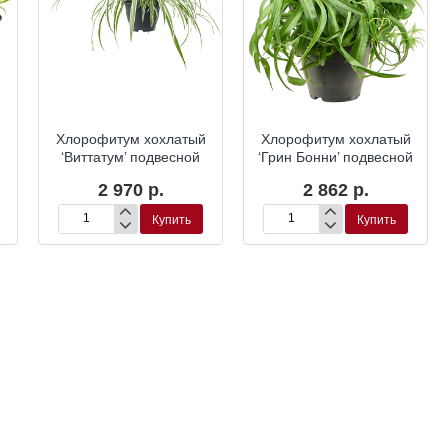
й
Хлорофитум хохлатый
Хлорофитум хохлатый
‘Виттатум’ подвесной
‘Грин Бонни’ подвесной
2 970 р.
2 862 р.
Купить
Купить
Хлорофитум
Хлорофитум
хохлатый
хохлатый
‘Виттатум’
‘Грин
подвесной
Бонни’
подвесной