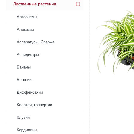
Лиственные растения
Аглаонемы
Алоказии
Аспарагусы, Спаржа
Аспидистры
Бананы
Бегонии
Диффенбахии
Калатеи, гоппертии
Клузии
Кордилины