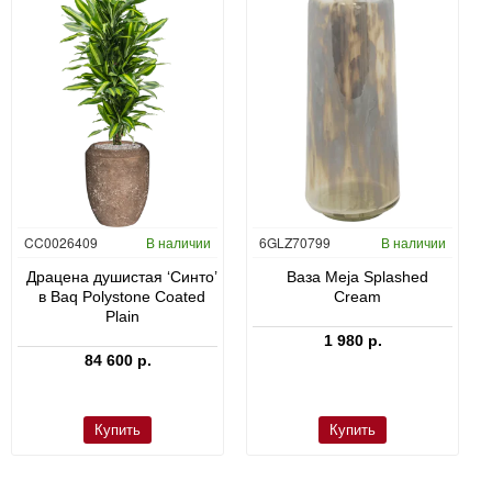
CC0026409
В наличии
6GLZ70799
В наличии
Драцена душистая ‘Синто’
Ваза Meja Splashed
в Baq Polystone Coated
Cream
Plain
1 980 р.
84 600 р.
Купить
Купить