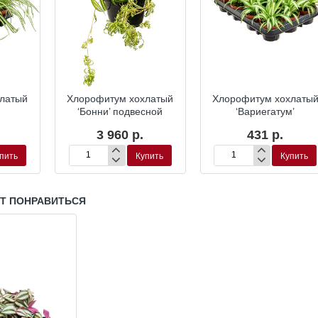
латый
Хлорофитум хохлатый
Хлорофитум хохлаты
‘Бонни’ подвесной
‘Вариегатум’
3 960 р.
431 р.
пить
Купить
Купить
Хлорофитум
Хлорофитум
хохлатый
хохлатый
‘Бонни’
‘Вариегатум’
подвесной
УТ ПОНРАВИТЬСЯ