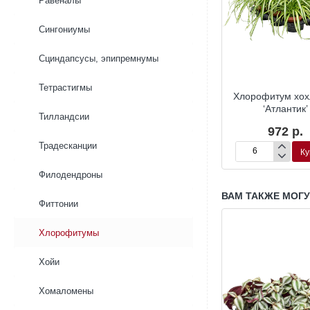
Равеналы
Сингониумы
Сциндапсусы, эпипремнумы
Тетрастигмы
м хохлатый
Хлорофитум ‘Оушен’
Хлорофитум хох
подвесной
‘Атлантик’
Тилландсии
820 р.
88 р.
972 р.
Традесканции
Купить
Купить
Ку
м
Хлорофитум
Хлорофитум
‘Оушен’
хохлатый
Филодендроны
‘Атлантик’
ВАМ ТАКЖЕ МОГ
Фиттонии
Хлорофитумы
Хойи
Хомаломены