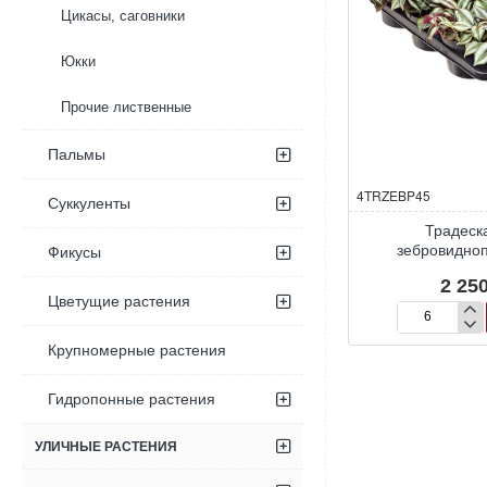
Цикасы, саговники
Юкки
Прочие лиственные
Пальмы
4TRZEBP45
Суккуленты
Традеск
зебровидно
Фикусы
2 250
Цветущие растения
Традесканция
зебровиднопо
Крупномерные растения
Гидропонные растения
УЛИЧНЫЕ РАСТЕНИЯ