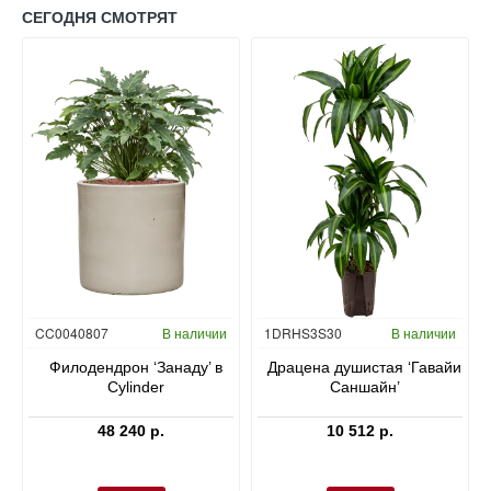
СЕГОДНЯ СМОТРЯТ
Гидропоника
CC0040807
В наличии
1DRHS3S30
В наличии
в
Филодендрон ‘Занаду’ в
Драцена душистая ‘Гавайи
Cylinder
Саншайн’
48 240 р.
10 512 р.