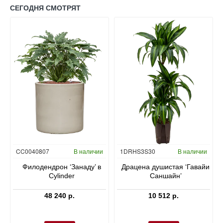
СЕГОДНЯ СМОТРЯТ
Гидропоника
CC0040807
В наличии
1DRHS3S30
В наличии
в
Филодендрон ‘Занаду’ в
Драцена душистая ‘Гавайи
Cylinder
Саншайн’
48 240 р.
10 512 р.